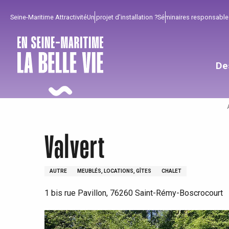
Aller
Seine-Maritime Attractivité
Un projet d'installation ?
Séminaires responsable
au
contenu
principal
De
Valvert
AUTRE
MEUBLÉS, LOCATIONS, GÎTES
CHALET
1 bis rue Pavillon, 76260 Saint-Rémy-Boscrocourt
Pour profiter
Incontournables
Bien de chez nous !