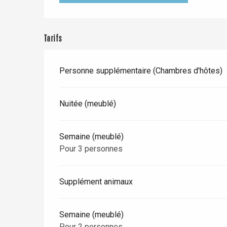
Dieppe
Offranville
Tarifs
t-Valery-en-Caux
er
Personne supplémentaire (Chambres d'hôtes)
e
Neufchâtel-en-Bray
Doudeville
Nuitée (meublé)
Val-de-Scie
etot
Semaine (meublé)
Forges-les-
Clères
Pour 3 personnes
Buchy
en-Seine
Supplément animaux
Duclair
Rouen
Semaine (meublé)
Pour 2 personnes