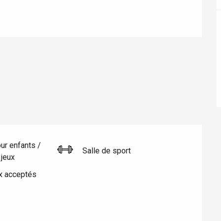
éport
ur enfants /
Salle de sport
jeux
Lille 2h30
x acceptés
ur-Bresle