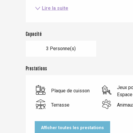
Lire la suite
Capacité
3 Personne(s)
Prestations
Le Tr
Jeux po
Plaque de cuisson
Espace 
Eu
Terrasse
Animau
Criel-sur-Mer
Afficher toutes les prestations
Blangy-s