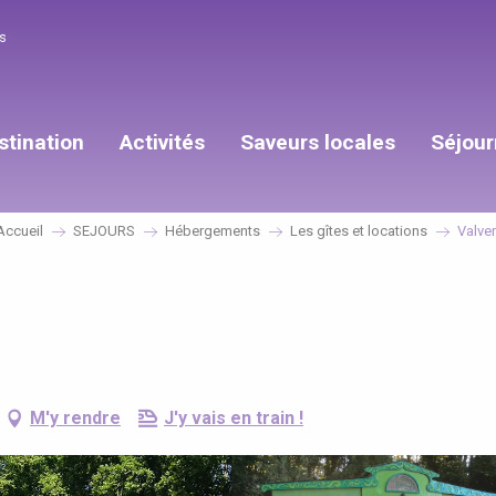
s
stination
Activités
Saveurs locales
Séjour
Accueil
SEJOURS
Hébergements
Les gîtes et locations
Valver
M'y rendre
J'y vais en train !