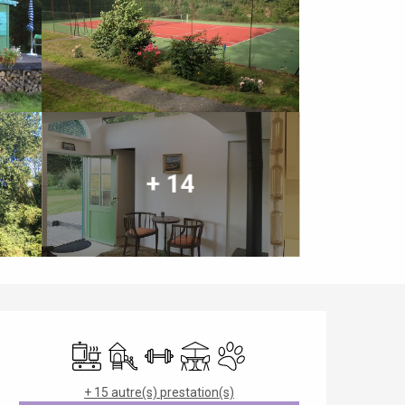
+ 14
Ouverture et coordonnées
Plaque de cuisson
Jeux pour enfants / Espace jeux
Salle de sport
Terrasse
Animaux acceptés
+ 15 autre(s) prestation(s)