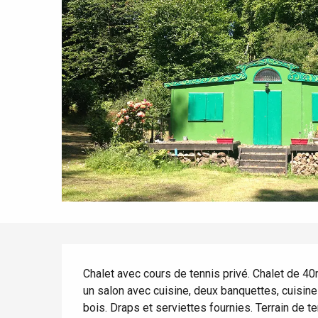
Tout l'agenda
Lieux branchés
Séjours en bord de
mer
Eté
Meilleurs brunch
Séjours en train
Quand il pleut
Restaurants avec vue
Séjours à vélo
Avec les enfants
Entre amis
Description
Chalet avec cours de tennis privé. Chalet de 40
un salon avec cuisine, deux banquettes, cuisine 
bois. Draps et serviettes fournies. Terrain de te