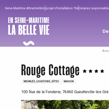
Aller
Seine-Maritime Attractivité
Un projet d'installation ?
Séminaires responsable
au
contenu
principal
De
Accu
Rouge Cottage
MEUBLÉS, LOCATIONS, GÎTES
MAISON
100 Rue de la Fonderie, 76460 Gueutteville-les-Grè
Pour profiter
Incontournables
Bien de chez nous !