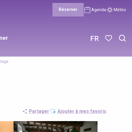
Réserver
Agenda
Météo
ner
FR
Rech
Voir les favor
ttage
Ajouter aux favoris
Partager
Ajouter à mes favoris