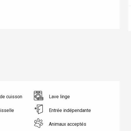
éport
de cuisson
Lave linge
Lille 2h30
isselle
Entrée indépendante
Animaux acceptés
ur-Bresle