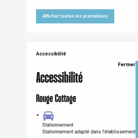
Dieppe
Offranville
Afficher toutes les prestations
t-Valery-en-Caux
er
Offres de prestations
e
Accessibilité
Accessibilité
Neufchâtel-en-Bray
Doudeville
Fermer
Val-de-Scie
Accessibilité
etot
Forges-les-
Clères
Rouge Cottage
Buchy
en-Seine
Duclair
Rouen
Stationnement
Stationnement adapté dans l'établissement