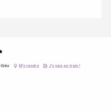
s-Grès
M'y rendre
J'y vais en train !