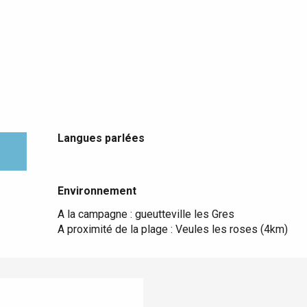
Langues parlées
Langues parlées
Environnement
Environnement
A la campagne :
gueutteville les Gres
A proximité de la plage :
Veules les roses
(4km)