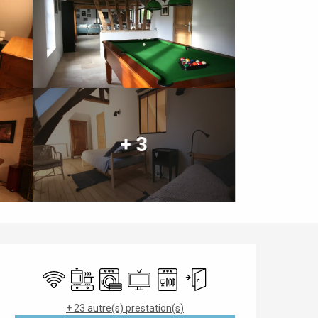
+ 3
Ouverture et coordonnées
WiFi
Plaque de cuisson
Lave linge
Télévision
Lave vaisselle
Entrée indépendante
+ 23 autre(s) prestation(s)