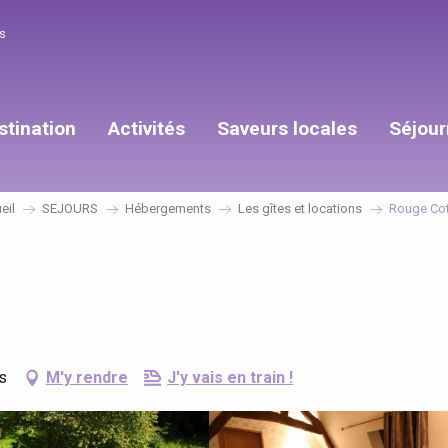
s
stination
Activités
Saveurs locales
Séjour
eil
SEJOURS
Hébergements
Les gîtes et locations
Rouge Co
s
M'y rendre
J'y vais en train !