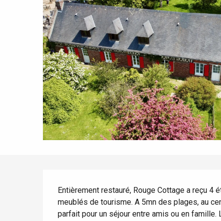
Tout l'agenda
Lieux branchés
Séjours en bord de
mer
Eté
Meilleurs brunch
Séjours en train
Quand il pleut
Restaurants avec vue
Séjours à vélo
Avec les enfants
Entre amis
Description
Entièrement restauré, Rouge Cottage a reçu 4 é
meublés de tourisme. A 5mn des plages, au cent
parfait pour un séjour entre amis ou en famille.