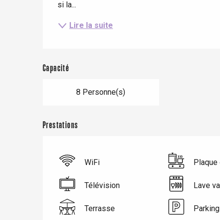
si la...
Lire la suite
Capacité
8 Personne(s)
Prestations
Le Tr
Eu
WiFi
Plaque 
Télévision
Lave va
Criel-sur-Mer
Terrasse
Parking
Blangy-s