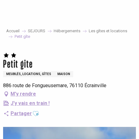
Aller
au
contenu
principal
Accueil
SEJOURS
Hébergements
Les gîtes et locations
Petit gîte
Petit gîte
MEUBLÉS, LOCATIONS, GÎTES
MAISON
886 route de Fongueusemare, 76110 Écrainville
M'y rendre
J'y vais en train !
Ajouter aux favoris
Partager