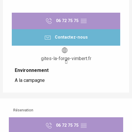
06 72 75 75
▒▒
Contactez-nous
gites-la-forge-vimbert.fr
Environnement
Environnement
A la campagne
Réservation
06 72 75 75
▒▒