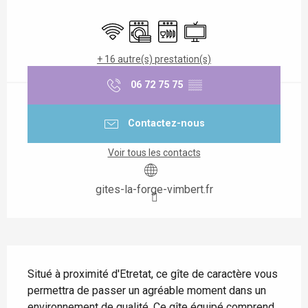
Ouverture et coordonnées
WiFi
Lave linge
Lave vaisselle
Télévision
+ 16 autre(s) prestation(s)
06 72 75 75
▒▒
Contactez-nous
Voir tous les contacts
gites-la-forge-vimbert.fr
Description
Situé à proximité d'Etretat, ce gîte de caractère vous 
permettra de passer un agréable moment dans un 
environnement de qualité. Ce gîte équipé comprend 