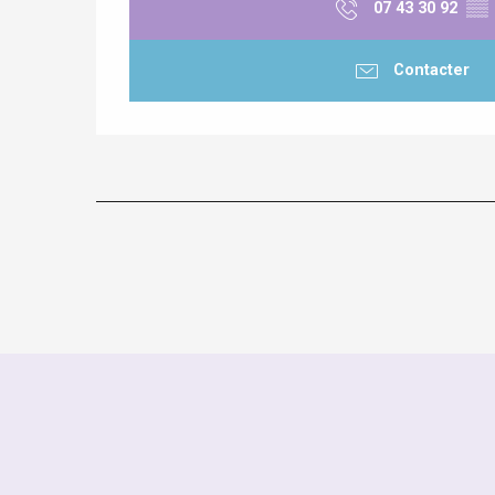
07 43 30 92
▒▒
Contacter