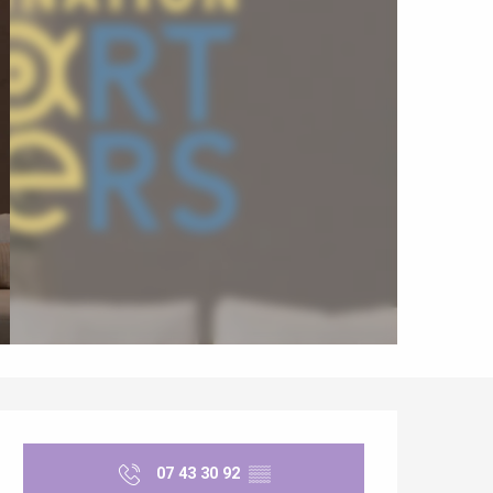
Ouverture et coordonnées
07 43 30 92
▒▒