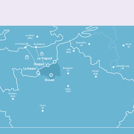
Londres
3h30
Bruxelles
Portsmouth
Newhaven
Bonn
3h
5h
Lille
2h30
Le Tréport
Dieppe
Luxembourg
Beauvais
4h
Le Havre
1h
Reims
2h45
Rouen
Paris
1h30
Rennes
2h30
Tours
3h