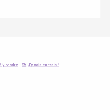
M'y rendre
J'y vais en train !