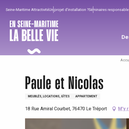
Aller
Seine-Maritime Attractivité
Un projet d'installation ?
Séminaires responsable
au
contenu
principal
De
Accu
Paule et Nicolas
MEUBLÉS, LOCATIONS, GÎTES
APPARTEMENT
18 Rue Amiral Courbet, 76470 Le Tréport
M'y 
Pour profiter
Incontournables
Bien de chez nous !