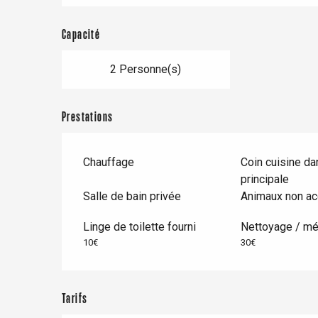
Le Tr
Capacité
Eu
2 Personne(s)
Criel-sur-Mer
Prestations
Blangy-s
Dieppe
Chauffage
Coin cuisine da
Offranville
principale
t-Valery-en-Caux
Salle de bain privée
Animaux non a
er
Linge de toilette fourni
Nettoyage / m
10€
30€
e
Neufchâtel-en-Bray
Doudeville
Val-de-Scie
Tarifs
etot