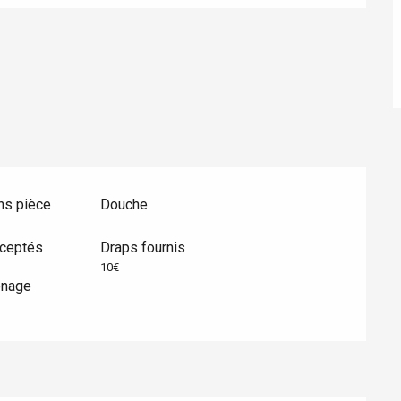
éport
Lille 2h30
ur-Bresle
ns pièce
Douche
cceptés
Draps fournis
10€
énage