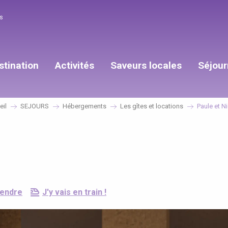
s
stination
Activités
Saveurs locales
Séjour
eil
SEJOURS
Hébergements
Les gîtes et locations
Paule et N
rendre
J'y vais en train !