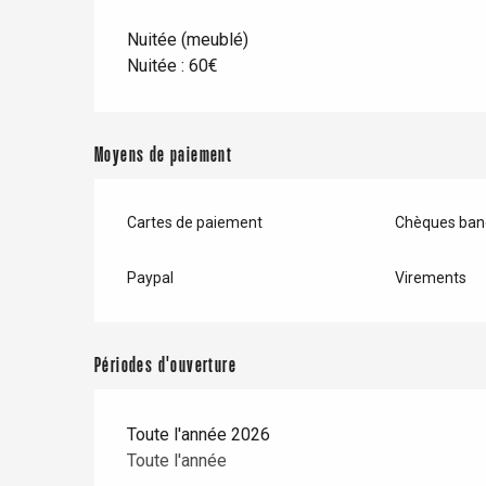
Forges-les-
Clères
Nuitée (meublé)
Nuitée : 60€
Buchy
en-Seine
Duclair
Rouen
Moyens de paiement
Cartes de paiement
Chèques banc
Paris 1h30
Paypal
Virements
Périodes d'ouverture
Toute l'année 2026
Toute l'année