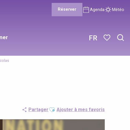
Réserver
Agenda
Météo
ner
FR
Rech
Voir les favor
icolas
Ajouter aux favoris
Partager
Ajouter à mes favoris