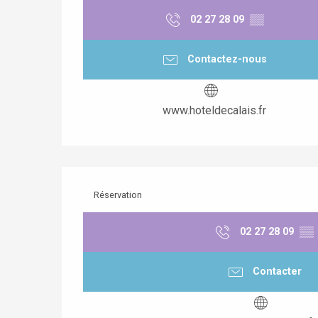
02 27 28 09
▒▒
Contactez-nous
www.hoteldecalais.fr
Réservation
02 27 28 09
▒▒
Contacter