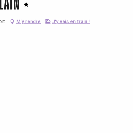
LAIN
ort
M'y rendre
J'y vais en train !