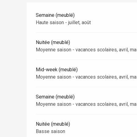
Dieppe
Offranville
Semaine (meublé)
Haute saison - juillet, août
t-Valery-en-Caux
er
Nuitée (meublé)
e
Moyenne saison - vacances scolaires, avril, mai
Neufchâtel-en-Bray
Doudeville
Val-de-Scie
Mid-week (meublé)
Moyenne saison - vacances scolaires, avril, mai
etot
Forges-les-
Clères
Semaine (meublé)
Buchy
en-Seine
Moyenne saison - vacances scolaires, avril, mai
Duclair
Rouen
Nuitée (meublé)
Basse saison