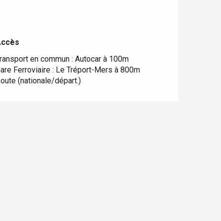
Accès
Accès
ransport en commun : Autocar à 100m
are Ferroviaire : Le Tréport-Mers à 800m
oute (nationale/départ.)