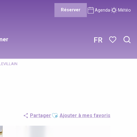
Réserver
Agenda
Météo
ner
FR
Rech
Voir les favor
 LEVILLAIN
Ajouter aux favoris
Partager
Ajouter à mes favoris