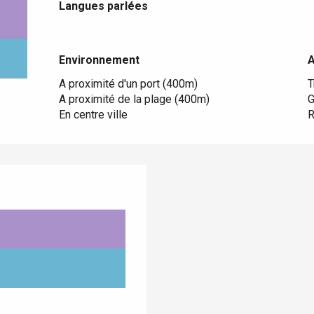
Langues parlées
Langues parlées
Environnement
Environnement
A proximité d'un port
(400m)
T
A proximité de la plage
(400m)
G
En centre ville
R