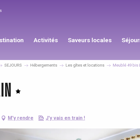
s
stination
Activités
Saveurs locales
Séjour
SEJOURS
Hébergements
Les gîtes et locations
Meublé 49 bis
AIN
M'y rendre
J'y vais en train !