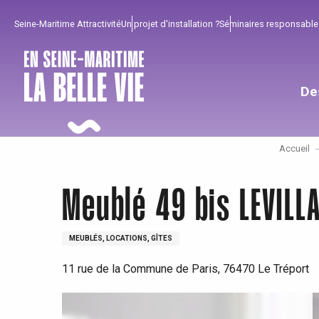
Aller
Seine-Maritime Attractivité
Un projet d'installation ?
Séminaires responsable
au
contenu
principal
De
Accueil
Meublé 49 bis LEVILL
MEUBLÉS, LOCATIONS, GÎTES
11 rue de la Commune de Paris, 76470 Le Tréport
Pour profiter
Incontournables
Bien de chez nous !