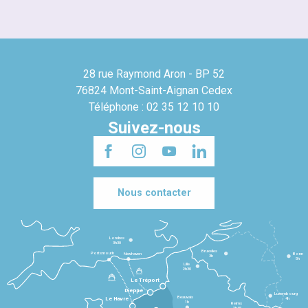
28 rue Raymond Aron - BP 52
76824 Mont-Saint-Aignan Cedex
Téléphone : 02 35 12 10 10
Suivez-nous
Nous contacter
Londres
3h30
Bruxelles
Portsmouth
Newhaven
Bonn
3h
5h
Lille
2h30
Le Tréport
Dieppe
Luxembourg
Beauvais
4h
Le Havre
1h
Reims
2h45