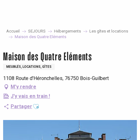
Aller
au
contenu
principal
Accueil
SEJOURS
Hébergements
Les gîtes et locations
Maison des Quatre Eléments
Maison des Quatre Eléments
MEUBLÉS, LOCATIONS, GÎTES
1108 Route d'Héronchelles, 76750 Bois-Guilbert
M'y rendre
J'y vais en train !
Ajouter aux favoris
Partager