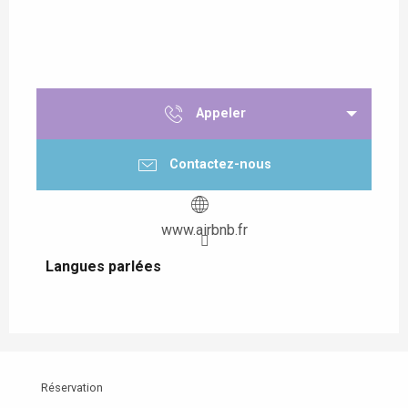
Appeler
Contactez-nous
www.airbnb.fr
Langues parlées
Langues parlées
Réservation