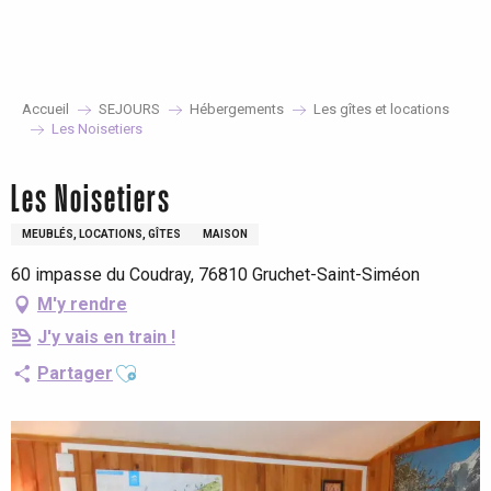
Aller
au
contenu
principal
Accueil
SEJOURS
Hébergements
Les gîtes et locations
Les Noisetiers
Les Noisetiers
MEUBLÉS, LOCATIONS, GÎTES
MAISON
60 impasse du Coudray, 76810 Gruchet-Saint-Siméon
M'y rendre
J'y vais en train !
Ajouter aux favoris
Partager