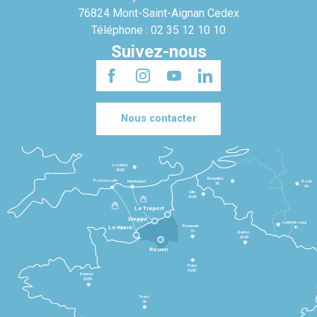
76824 Mont-Saint-Aignan Cedex
Téléphone : 02 35 12 10 10
Suivez-nous
Nous contacter
Londres
3h30
Bruxelles
Portsmouth
Newhaven
Bonn
3h
5h
Lille
2h30
Le Tréport
Dieppe
Luxembourg
Beauvais
4h
Le Havre
1h
Reims
2h45
Rouen
Paris
1h30
Rennes
2h30
Tours
3h