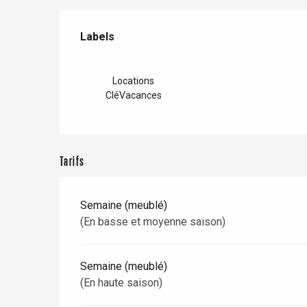
Val-de-Scie
Offres de prestations
Labels
Labels
etot
Forges-les-
Clères
Locations
Buchy
en-Seine
CléVacances
Duclair
Rouen
Tarifs
Semaine (meublé)
Paris 1h30
(En basse et moyenne saison)
Semaine (meublé)
(En haute saison)