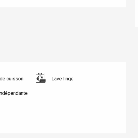
éport
Lille 2h30
ur-Bresle
de cuisson
Lave linge
indépendante