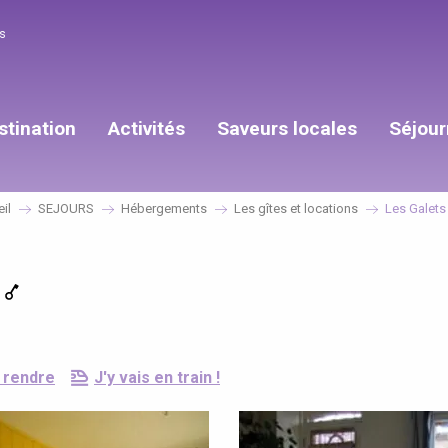
s
stination
Activités
Saveurs locales
Séjour
il
SEJOURS
Hébergements
Les gîtes et locations
Les Galets
 rendre
J'y vais en train !