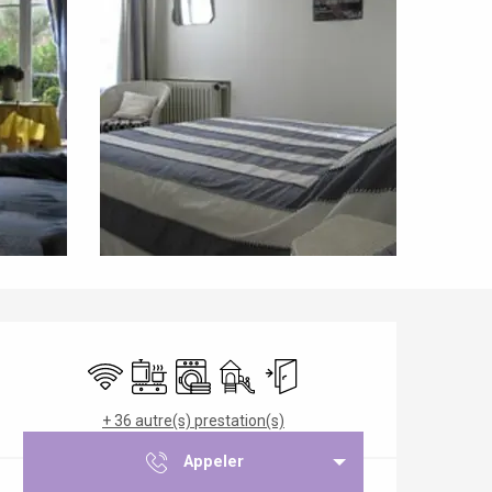
Ouverture et coordonnées
WiFi
Plaque de cuisson
Lave linge
Jeux pour enfants / Espace jeux
Entrée indépendante
+ 36 autre(s) prestation(s)
Appeler