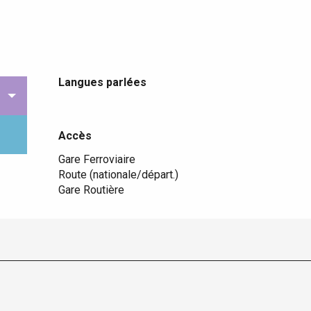
Langues parlées
Langues parlées
Accès
Accès
Gare Ferroviaire
Route (nationale/départ.)
Gare Routière