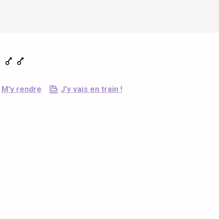
M'y rendre
J'y vais en train !