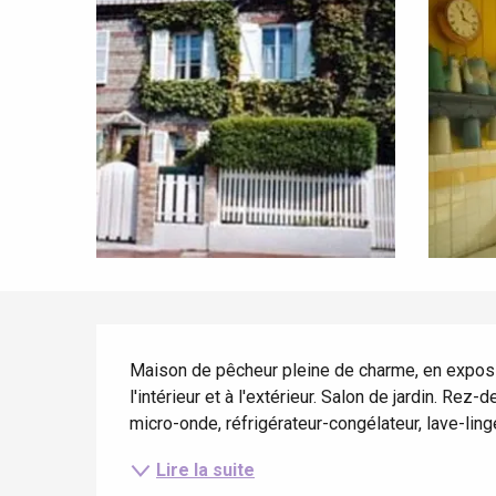
Tout l'agenda
Lieux branchés
Séjours en bord de
mer
Eté
Meilleurs brunch
Séjours en train
Quand il pleut
Restaurants avec vue
Séjours à vélo
Avec les enfants
Entre amis
Description
Maison de pêcheur pleine de charme, en exposit
l'intérieur et à l'extérieur. Salon de jardin. Rez
micro-onde, réfrigérateur-congélateur, lave-linge,
Lire la suite