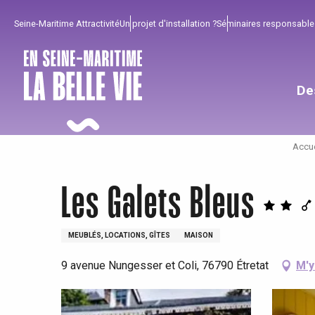
Aller
Seine-Maritime Attractivité
Un projet d'installation ?
Séminaires responsable
au
contenu
principal
De
Accue
Les Galets Bleus
MEUBLÉS, LOCATIONS, GÎTES
MAISON
9 avenue Nungesser et Coli, 76790 Étretat
M'y
Pour profiter
Incontournables
Bien de chez nous !