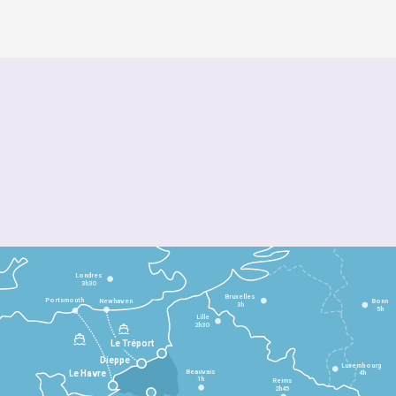
Londres
3h30
Bruxelles
Portsmouth
Newhaven
Bonn
3h
5h
Lille
2h30
Le Tréport
Dieppe
Luxembourg
Beauvais
4h
Le Havre
1h
Reims
2h45