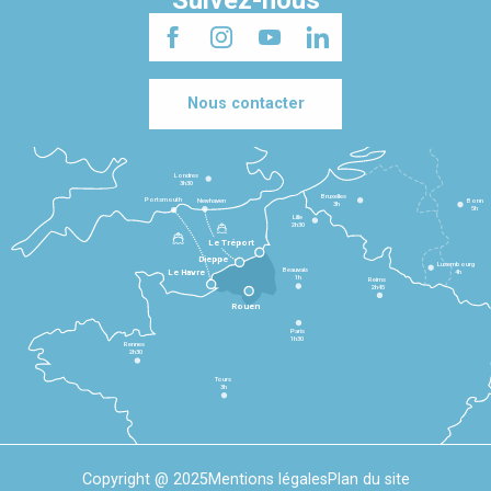
Suivez-nous
Nous contacter
Londres
3h30
Bruxelles
Portsmouth
Newhaven
Bonn
3h
5h
Lille
2h30
Le Tréport
Dieppe
Luxembourg
Beauvais
4h
Le Havre
1h
Reims
2h45
Rouen
Paris
1h30
Rennes
2h30
Tours
3h
Copyright @ 2025
Mentions légales
Plan du site