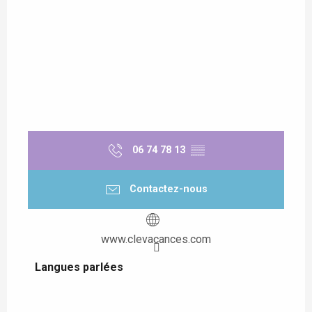
06 74 78 13
▒▒
Contactez-nous
www.clevacances.com
Langues parlées
Langues parlées