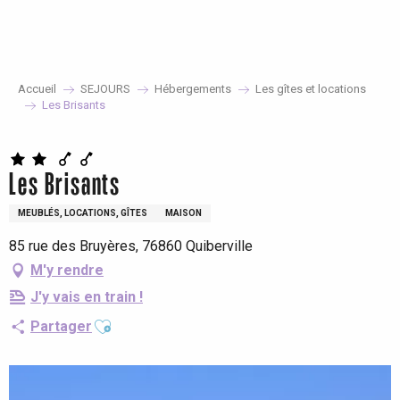
Aller
au
contenu
principal
Accueil
SEJOURS
Hébergements
Les gîtes et locations
Les Brisants
Les Brisants
MEUBLÉS, LOCATIONS, GÎTES
MAISON
85 rue des Bruyères, 76860 Quiberville
M'y rendre
J'y vais en train !
Ajouter aux favoris
Partager