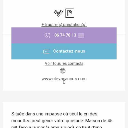
Ouverture et coordonnées
WiFi
Parking
+ 6 autre(s) prestation(s)
06 74 78 13
▒▒
Contactez-nous
Voir tous les contacts
www.clevacances.com
Description
Située dans une impasse où seul le cri des 
mouettes peut gêner votre quiétude. Maison de 45 
m², face à la mer (à 5mn à pied), en haut d’une 