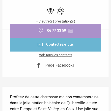
Ouverture et coordonnées
WiFi
Animaux acceptés
+ 7 autre(s) prestation(s)
06 77 33 59
▒▒
Contactez-nous
Voir tous les contacts
Page Facebook
Description
Profitez de cette charmante maison contemporaine 
dans la jolie station balnéaire de Quiberville située 
entre Dieppe et Saint-Valéry-en-Caux. Une jolie vue 