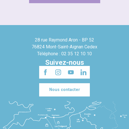
28 rue Raymond Aron - BP 52
76824 Mont-Saint-Aignan Cedex
Téléphone : 02 35 12 10 10
Suivez-nous
Nous contacter
Londres
3h30
Bruxelles
Portsmouth
Newhaven
Bonn
3h
5h
Lille
2h30
Le Tréport