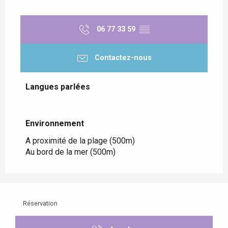
06 77 33 59
▒▒
Contactez-nous
Langues parlées
Langues parlées
Environnement
Environnement
A proximité de la plage
(500m)
Au bord de la mer
(500m)
Réservation