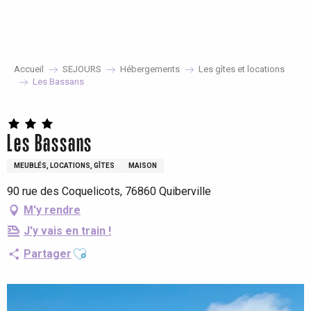
Aller
au
contenu
principal
Accueil
SEJOURS
Hébergements
Les gîtes et locations
Les Bassans
Les Bassans
MEUBLÉS, LOCATIONS, GÎTES
MAISON
90 rue des Coquelicots, 76860 Quiberville
M'y rendre
J'y vais en train !
Ajouter aux favoris
Partager