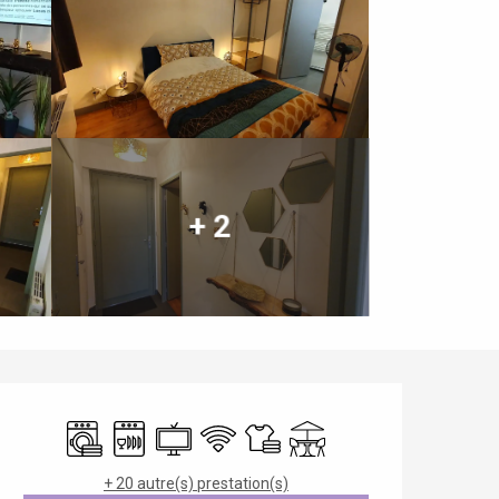
+ 2
Ouverture et coordonnées
Lave linge
Lave vaisselle
Télévision
WiFi
Draps et linge
Terrasse
+ 20 autre(s) prestation(s)