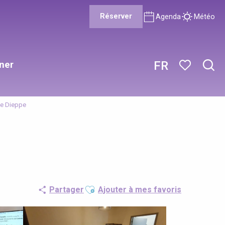
Réserver
Agenda
Météo
ner
FR
Rech
Voir les favor
de Dieppe
Ajouter aux favoris
Partager
Ajouter à mes favoris