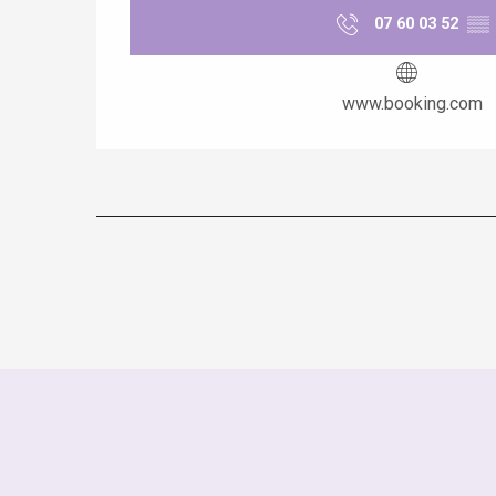
07 60 03 52
▒▒
www.booking.com