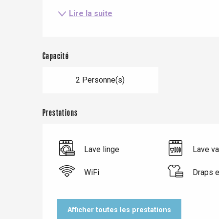
Lire la suite
Capacité
2 Personne(s)
Le Tr
Eu
Prestations
Criel-sur-Mer
Lave linge
Lave va
Blangy-s
Dieppe
WiFi
Draps e
Offranville
t-Valery-en-Caux
Afficher toutes les prestations
er