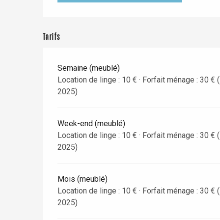
e
Neufchâtel-en-Bray
Tarifs
Doudeville
Val-de-Scie
etot
Semaine (meublé)
Forges-les-
Location de linge : 10 € · Forfait ménage : 30 €
Clères
2025)
Buchy
en-Seine
Duclair
Week-end (meublé)
Rouen
Location de linge : 10 € · Forfait ménage : 30 €
2025)
Mois (meublé)
Location de linge : 10 € · Forfait ménage : 30 €
Paris 1h30
2025)