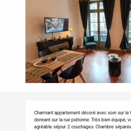
Tout l'agenda
Lieux branchés
Séjours en bord de
mer
Eté
Meilleurs brunch
Séjours en train
Quand il pleut
Restaurants avec vue
Séjours à vélo
Avec les enfants
Entre amis
Description
Charmant appartement décoré avec soin sur le t
donnant sur la rue piétonne. Très bien équipé, v
agréable séjour. 2 couchages. Chambre séparée d