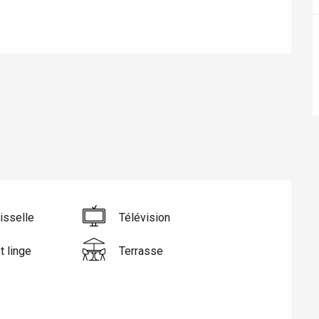
éport
Lille 2h30
isselle
Télévision
ur-Bresle
t linge
Terrasse