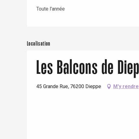
Toute l'année
re
éjour
Localisation
Les Balcons de Die
45 Grande Rue, 76200 Dieppe
M'y rendre