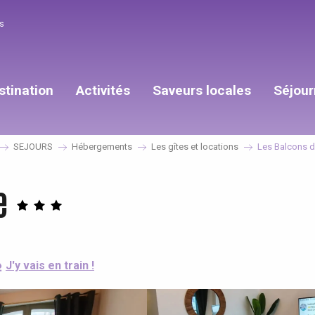
s
stination
Activités
Saveurs locales
Séjour
SEJOURS
Hébergements
Les gîtes et locations
Les Balcons 
e
J'y vais en train !