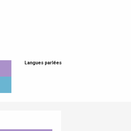
Langues parlées
Langues parlées