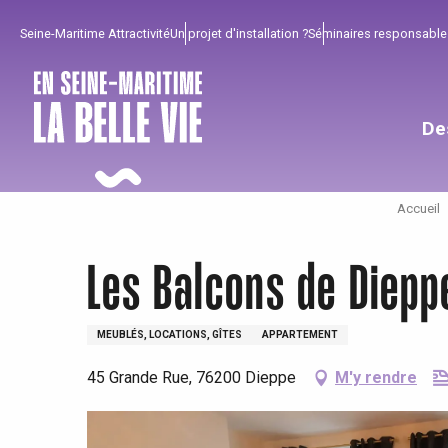
Aller
Seine-Maritime Attractivité
Un projet d'installation ?
Séminaires responsable
au
contenu
principal
De
Accueil
Les Balcons de Diepp
MEUBLÉS, LOCATIONS, GÎTES
APPARTEMENT
45 Grande Rue, 76200 Dieppe
M'y rendre
Pour profiter
Incontournables
Bien de chez nous !