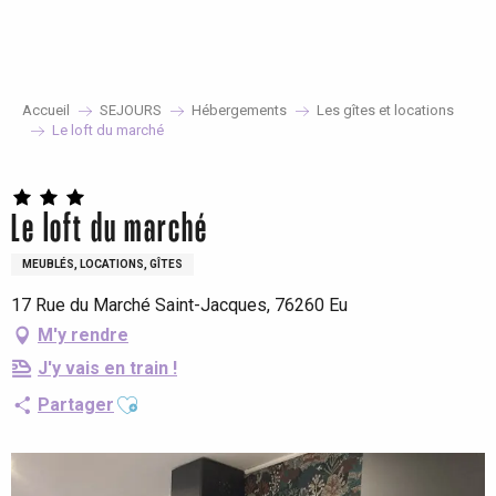
Aller
au
contenu
principal
Accueil
SEJOURS
Hébergements
Les gîtes et locations
Le loft du marché
Le loft du marché
MEUBLÉS, LOCATIONS, GÎTES
17 Rue du Marché Saint-Jacques, 76260 Eu
M'y rendre
J'y vais en train !
Ajouter aux favoris
Partager