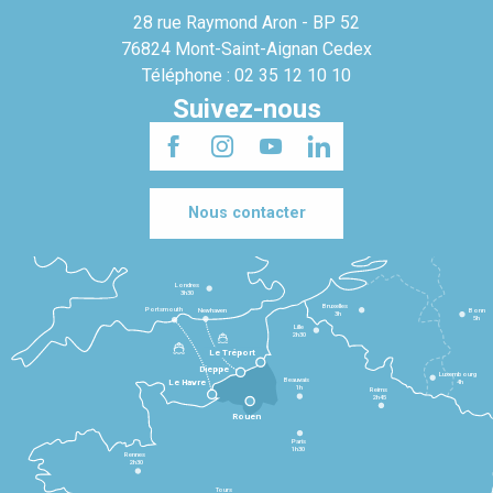
28 rue Raymond Aron - BP 52
76824 Mont-Saint-Aignan Cedex
Téléphone : 02 35 12 10 10
Suivez-nous
Nous contacter
Londres
3h30
Bruxelles
Portsmouth
Newhaven
Bonn
3h
5h
Lille
2h30
Le Tréport
Dieppe
Luxembourg
Beauvais
4h
Le Havre
1h
Reims
2h45
Rouen
Paris
1h30
Rennes
2h30
Tours