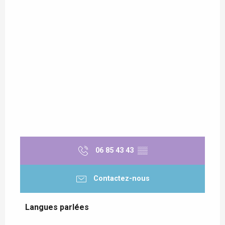
06 85 43 43
▒▒
Contactez-nous
Langues parlées
Langues parlées