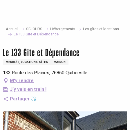
Aller
au
contenu
principal
Accueil
SEJOURS
Hébergements
Les gîtes et locations
Le 133 Gite et Dépendance
Le 133 Gite et Dépendance
MEUBLÉS, LOCATIONS, GÎTES
MAISON
133 Route des Plaines, 76860 Quiberville
M'y rendre
J'y vais en train !
Ajouter aux favoris
Partager