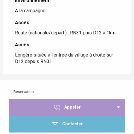
Environnement
Environnement
A la campagne
Accès
Accès
Route (nationale/départ.) : RN31 puis D12 à 1km
Accès
Accès
Longère située à l'entrée du village à droite sur
D12 depuis RN31
Réservation
Appeler
Contacter