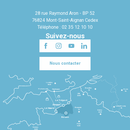
28 rue Raymond Aron - BP 52
76824 Mont-Saint-Aignan Cedex
Téléphone : 02 35 12 10 10
Suivez-nous
Nous contacter
Londres
3h30
Bruxelles
Portsmouth
Newhaven
Bonn
3h
5h
Lille
2h30
Le Tréport
Dieppe
Luxembourg
Beauvais
4h
Le Havre
1h
Reims
2h45
Rouen
Paris
1h30
Rennes
2h30