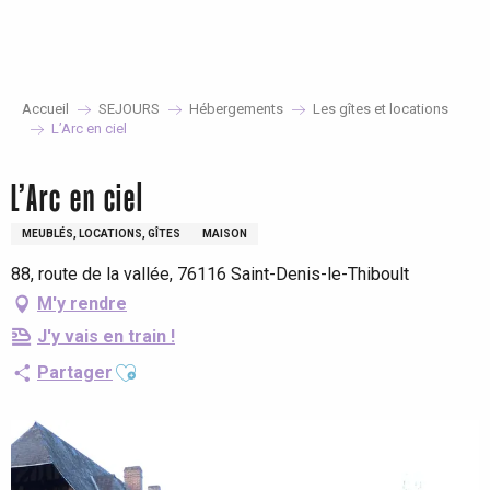
Aller
au
contenu
principal
Accueil
SEJOURS
Hébergements
Les gîtes et locations
L’Arc en ciel
L’Arc en ciel
MEUBLÉS, LOCATIONS, GÎTES
MAISON
88, route de la vallée, 76116 Saint-Denis-le-Thiboult
M'y rendre
J'y vais en train !
Ajouter aux favoris
Partager