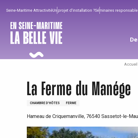
Aller
Seine-Maritime Attractivité
Un projet d'installation ?
Séminaires responsable
au
contenu
principal
De
Accueil
La Ferme du Manége
CHAMBRE D'HÔTES
FERME
Hameau de Criquemanville, 76540 Sassetot-le-Mau
Pour profiter
Incontournables
Bien de chez nous !