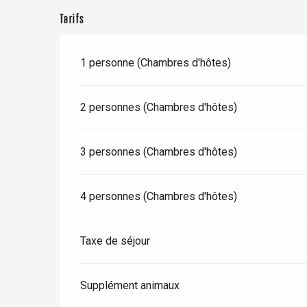
e
Tarifs
Neufchâtel-en-Bray
Doudeville
Val-de-Scie
1 personne (Chambres d'hôtes)
etot
Forges-les-
Clères
2 personnes (Chambres d'hôtes)
Buchy
en-Seine
3 personnes (Chambres d'hôtes)
Duclair
Rouen
4 personnes (Chambres d'hôtes)
Taxe de séjour
Paris 1h30
Supplément animaux