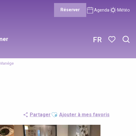
Réserver
Agenda
Météo
ner
FR
Rech
Voir les favor
 Manége
Ajouter aux favoris
Partager
Ajouter à mes favoris