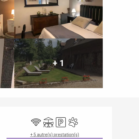
+ 1
Ouverture et coordonnées
WiFi
Terrasse
Parking
Animaux acceptés
+ 5 autre(s) prestation(s)