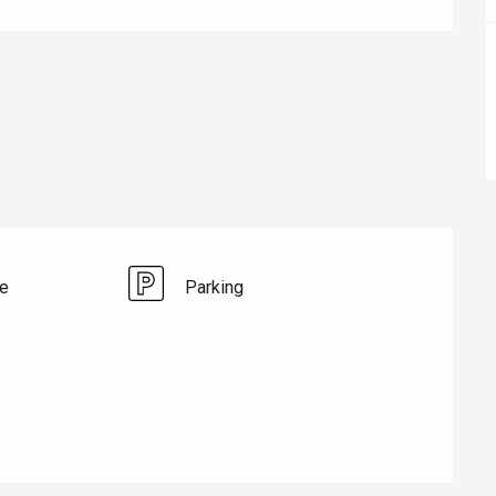
éport
Lille 2h30
e
Parking
ur-Bresle