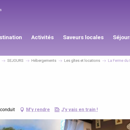
s
stination
Activités
Saveurs locales
Séjour
SEJOURS
Hébergements
Les gîtes et locations
La Ferme du
conduit
M'y rendre
J'y vais en train !