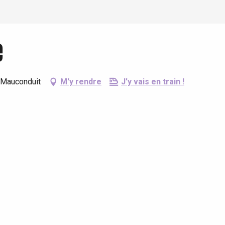
e
-Mauconduit
M'y rendre
J'y vais en train !