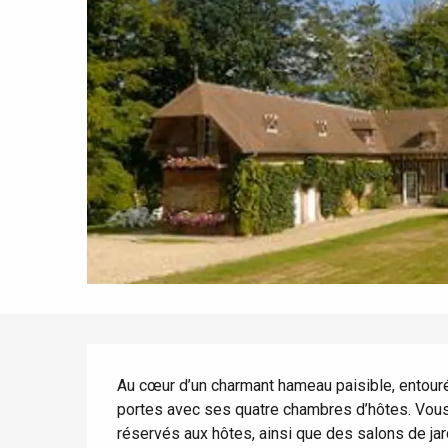
Tout l'agenda
Lieux branchés
Séjours en bord de
mer
Eté
Meilleurs brunch
Séjours en train
Quand il pleut
Restaurants avec vue
Séjours à vélo
Avec les enfants
Entre amis
Description
Au cœur d’un charmant hameau paisible, entour
portes avec ses quatre chambres d’hôtes. Vous 
réservés aux hôtes, ainsi que des salons de jar