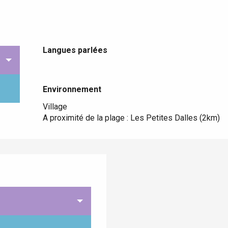
Langues parlées
Langues parlées
Environnement
Environnement
Village
A proximité de la plage :
Les Petites Dalles
(2km)