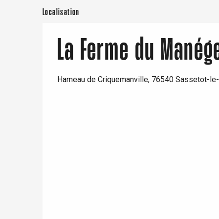
Localisation
re
éjour
La Ferme du Manég
Hameau de Criquemanville, 76540 Sassetot-le