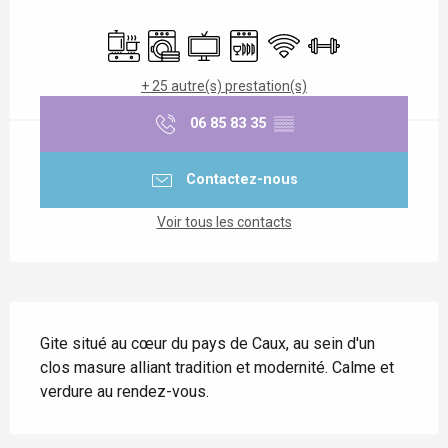
Ouverture et coordonnées
Plaque de cuisson
Lave linge
Télévision
Lave vaisselle
WiFi
Salle de sport
+ 25 autre(s) prestation(s)
06 85 83 35
▒▒
Contactez-nous
Voir tous les contacts
Description
Gite situé au cœur du pays de Caux, au sein d'un 
clos masure alliant tradition et modernité. Calme et 
verdure au rendez-vous.