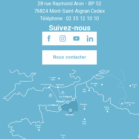
28 rue Raymond Aron - BP 52
76824 Mont-Saint-Aignan Cedex
Téléphone : 02 35 12 10 10
Suivez-nous
Nous contacter
Londres
3h30
Bruxelles
Portsmouth
Newhaven
Bonn
3h
5h
Lille
2h30
Le Tréport
Dieppe
Luxembourg
Beauvais
4h
Le Havre
1h
Reims
2h45
Rouen
Paris
1h30
Rennes
2h30
Tours
3h