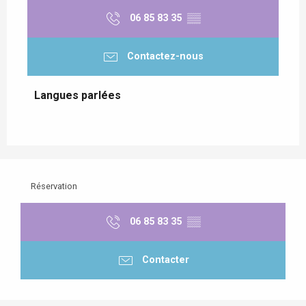
06 85 83 35
▒▒
Contactez-nous
Langues parlées
Langues parlées
Réservation
06 85 83 35
▒▒
Contacter