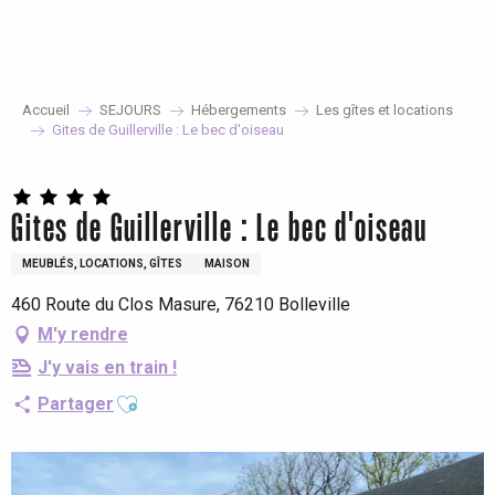
Aller
au
contenu
principal
Accueil
SEJOURS
Hébergements
Les gîtes et locations
Gites de Guillerville : Le bec d'oiseau
Gites de Guillerville : Le bec d'oiseau
MEUBLÉS, LOCATIONS, GÎTES
MAISON
460 Route du Clos Masure, 76210 Bolleville
M'y rendre
J'y vais en train !
Ajouter aux favoris
Partager