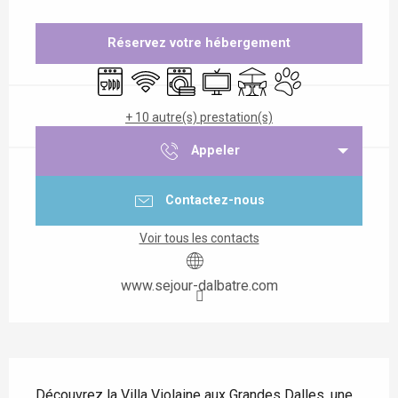
Ouverture et coordonnées
Réservez votre hébergement
Lave vaisselle
WiFi
Lave linge
Télévision
Terrasse
Animaux acceptés
+ 10 autre(s) prestation(s)
Appeler
Contactez-nous
Voir tous les contacts
www.sejour-dalbatre.com
Description
Découvrez la Villa Violaine aux Grandes Dalles, une 