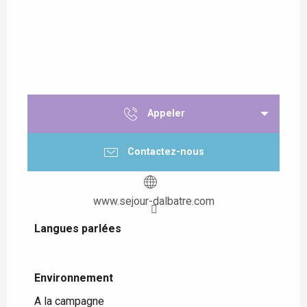
Appeler
Contactez-nous
www.sejour-dalbatre.com
Langues parlées
Langues parlées
Environnement
Environnement
A la campagne