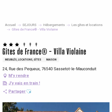
Aller
au
contenu
principal
Accueil
SEJOURS
Hébergements
Les gîtes et locations
Gîtes de France® - Villa Violaine
Gîtes de France® - Villa Violaine
MEUBLÉS, LOCATIONS, GÎTES
MAISON
24, Rue des Pequeux, 76540 Sassetot-le-Mauconduit
M'y rendre
J'y vais en train !
Ajouter aux favoris
Partager