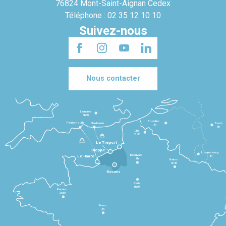
76824 Mont-Saint-Aignan Cedex
Téléphone : 02 35 12 10 10
Suivez-nous
Nous contacter
Londres
3h30
Bruxelles
Portsmouth
Newhaven
Bonn
3h
5h
Lille
2h30
Le Tréport
Dieppe
Luxembourg
Beauvais
4h
Le Havre
1h
Reims
2h45
Rouen
Paris
1h30
Rennes
2h30
Tours
3h