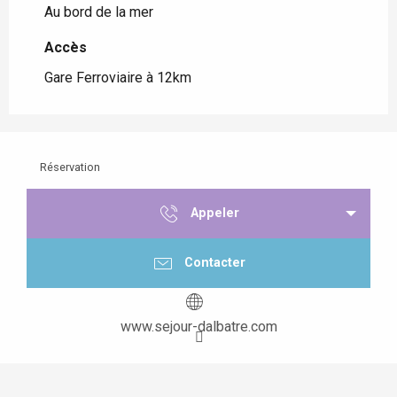
Au bord de la mer
Accès
Accès
Gare Ferroviaire à 12km
Réservation
Appeler
Contacter
www.sejour-dalbatre.com