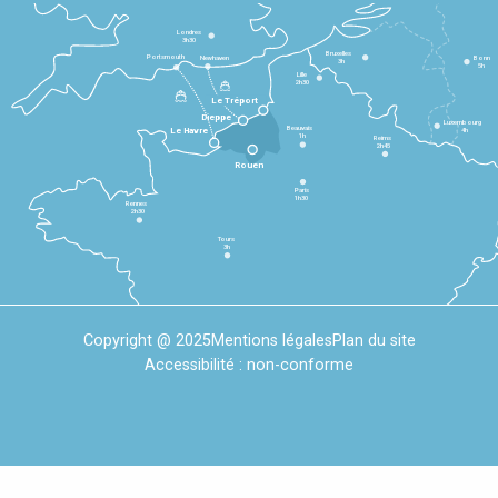
Londres
3h30
Bruxelles
Portsmouth
Newhaven
Bonn
3h
5h
Lille
2h30
Le Tréport
Dieppe
Luxembourg
Beauvais
4h
Le Havre
1h
Reims
2h45
Rouen
Paris
1h30
Rennes
2h30
Tours
3h
Copyright @ 2025
Mentions légales
Plan du site
Accessibilité : non-conforme