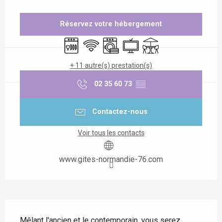
Ouverture et coordonnées
Réservez votre hébergement
Lave vaisselle
WiFi
Lave linge
Télévision
Terrasse
+ 11 autre(s) prestation(s)
02 35 60 73
▒▒
Contactez-nous
Voir tous les contacts
www.gites-normandie-76.com
Description
Mêlant l'ancien et le contemporain, vous serez 