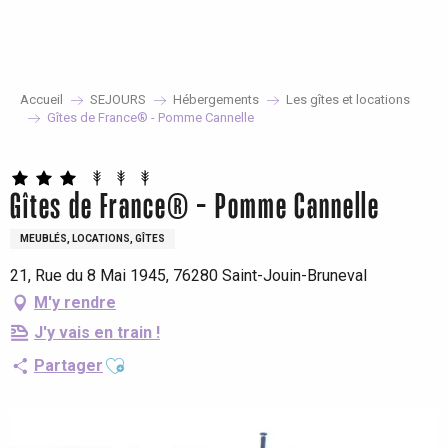
Aller
au
contenu
principal
Accueil
SEJOURS
Hébergements
Les gîtes et locations
Gîtes de France® - Pomme Cannelle
Gîtes de France® - Pomme Cannelle
MEUBLÉS, LOCATIONS, GÎTES
21, Rue du 8 Mai 1945, 76280 Saint-Jouin-Bruneval
M'y rendre
J'y vais en train !
Ajouter aux favoris
Partager