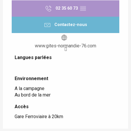
02 35 60 73
▒▒
Contactez-nous
www.gites-normandie-76.com
Langues parlées
Langues parlées
Environnement
Environnement
A la campagne
Au bord de la mer
Accès
Accès
Gare Ferroviaire à 20km