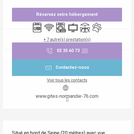
Ouverture et coordonnées
Réservez votre hébergement
Lave vaisselle
WiFi
Lave linge
Télévision
Terrasse
Animaux acceptés
+ 7 autre(s) prestation(s)
02 35 60 73
▒▒
Contactez-nous
Voir tous les contacts
www.gites-normandie-76.com
Description
Situé en bord de Seine (20 mètres) avec vue 