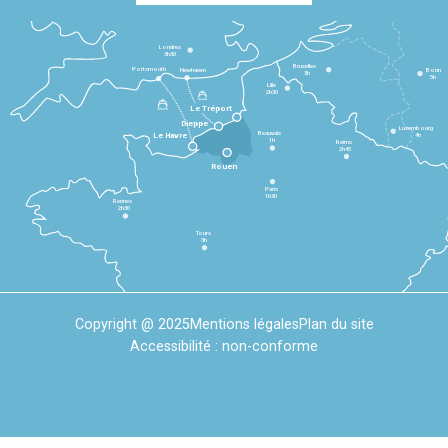
Londres
3h30
Bruxelles
Portsmouth
Newhaven
Bonn
3h
5h
Lille
2h30
Le Tréport
Dieppe
Luxembourg
Beauvais
4h
Le Havre
1h
Reims
2h45
Rouen
Paris
1h30
Rennes
2h30
Tours
3h
Copyright @ 2025
Mentions légales
Plan du site
Accessibilité : non-conforme