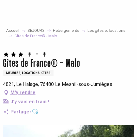
Aller
au
contenu
principal
Accueil
SEJOURS
Hébergements
Les gîtes et locations
Gîtes de France® - Malo
Gîtes de France® - Malo
MEUBLÉS, LOCATIONS, GÎTES
4821, Le Halage, 76480 Le Mesnil-sous-Jumièges
M'y rendre
J'y vais en train !
Ajouter aux favoris
Partager