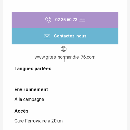
02 35 60 73
▒▒
Contactez-nous
www.gites-normandie-76.com
Langues parlées
Langues parlées
Environnement
Environnement
A la campagne
Accès
Accès
Gare Ferroviaire à 20km