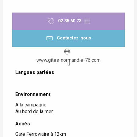
02 35 60 73
▒▒
Contactez-nous
www.gites-normandie-76.com
Langues parlées
Langues parlées
Environnement
Environnement
A la campagne
Au bord de la mer
Accès
Accès
Gare Ferroviaire à 12km