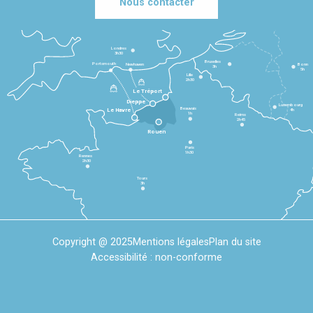
Nous contacter
Londres
3h30
Bruxelles
Portsmouth
Newhaven
Bonn
3h
5h
Lille
2h30
Le Tréport
Dieppe
Luxembourg
Beauvais
4h
Le Havre
1h
Reims
2h45
Rouen
Paris
1h30
Rennes
2h30
Tours
3h
Copyright @ 2025
Mentions légales
Plan du site
Accessibilité : non-conforme