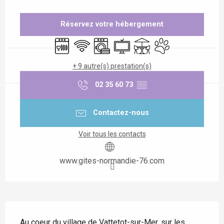
Ouverture et coordonnées
Réservez votre hébergement
Lave vaisselle
WiFi
Lave linge
Télévision
Terrasse
Animaux acceptés
+ 9 autre(s) prestation(s)
02 35 60 73
▒▒
Contactez-nous
Voir tous les contacts
www.gites-normandie-76.com
Description
Au coeur du village de Vattetot-sur-Mer, sur les 