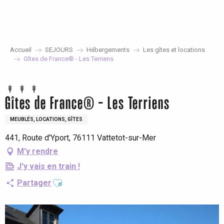
Aller
au
contenu
principal
Accueil
SEJOURS
Hébergements
Les gîtes et locations
Gîtes de France® - Les Terriens
Gîtes de France® - Les Terriens
MEUBLÉS, LOCATIONS, GÎTES
441, Route d'Yport, 76111 Vattetot-sur-Mer
M'y rendre
J'y vais en train !
Ajouter aux favoris
Partager