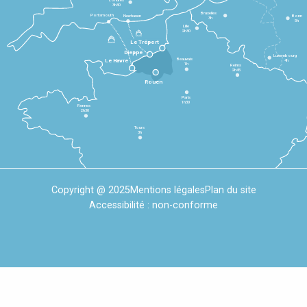
3h30
Bruxelles
Portsmouth
Newhaven
Bonn
3h
5h
Lille
2h30
Le Tréport
Dieppe
Luxembourg
Beauvais
4h
Le Havre
1h
Reims
2h45
Rouen
Paris
1h30
Rennes
2h30
Tours
3h
Copyright @ 2025
Mentions légales
Plan du site
Accessibilité : non-conforme