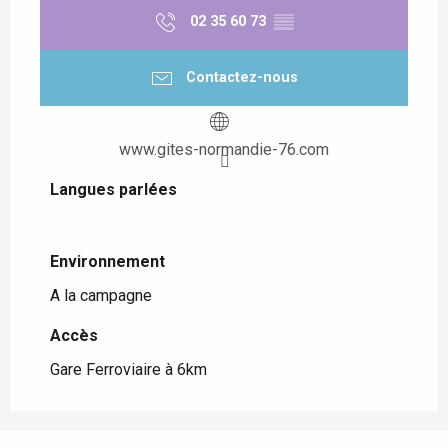
02 35 60 73
▒▒
Contactez-nous
www.gites-normandie-76.com
Langues parlées
Langues parlées
Environnement
Environnement
A la campagne
Accès
Accès
Gare Ferroviaire à 6km