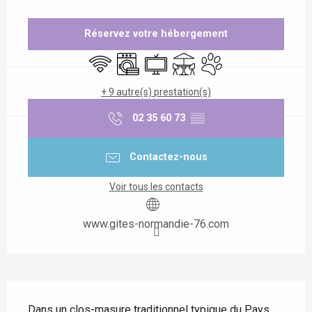
Ouverture et coordonnées
Réservez votre hébergement
WiFi
Lave linge
Télévision
Terrasse
Animaux acceptés
+ 9 autre(s) prestation(s)
02 35 60 73
▒▒
Contactez-nous
Voir tous les contacts
www.gites-normandie-76.com
Description
Dans un clos-masure traditionnel typique du Pays 