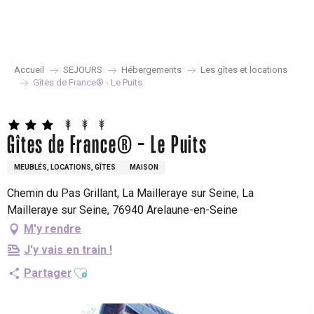
Aller
au
contenu
principal
Accueil
SEJOURS
Hébergements
Les gîtes et locations
Gîtes de France® - Le Puits
Gîtes de France® - Le Puits
MEUBLÉS, LOCATIONS, GÎTES
MAISON
Chemin du Pas Grillant, La Mailleraye sur Seine, La
Mailleraye sur Seine, 76940 Arelaune-en-Seine
M'y rendre
J'y vais en train !
Ajouter aux favoris
Partager