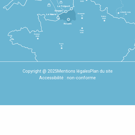
2h30
Le Tréport
Dieppe
Luxembourg
Beauvais
4h
Le Havre
1h
Reims
2h45
Rouen
Paris
1h30
Rennes
2h30
Tours
3h
Copyright @ 2025
Mentions légales
Plan du site
Accessibilité : non-conforme