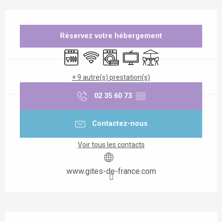
Ouverture et coordonnées
Réservez votre hébergement
Lave vaisselle
WiFi
Lave linge
Télévision
Terrasse
+ 9 autre(s) prestation(s)
02 35 60 73
▒▒
Contactez-nous
Voir tous les contacts
www.gites-de-france.com
Description