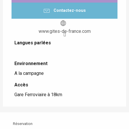
Contactez-nous
www.gites-de-france.com
Langues parlées
Langues parlées
Environnement
Environnement
A la campagne
Accès
Accès
Gare Ferroviaire à 18km
Réservation