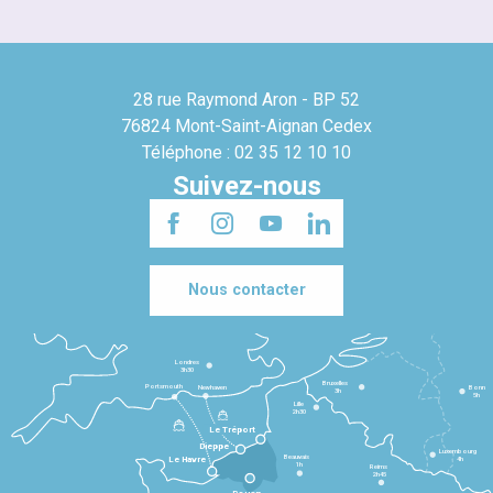
28 rue Raymond Aron - BP 52
76824 Mont-Saint-Aignan Cedex
Téléphone : 02 35 12 10 10
Suivez-nous
Nous contacter
Londres
3h30
Bruxelles
Portsmouth
Newhaven
Bonn
3h
5h
Lille
2h30
Le Tréport
Dieppe
Luxembourg
Beauvais
4h
Le Havre
1h
Reims
2h45