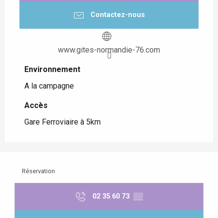
Contactez-nous
www.gites-normandie-76.com
Environnement
Environnement
A la campagne
Accès
Accès
Gare Ferroviaire à 5km
Réservation
02 35 60 73
▒▒