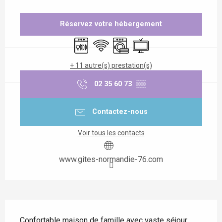
Ouverture et coordonnées
Réservez votre hébergement
Lave vaisselle
WiFi
Lave linge
Télévision
+ 11 autre(s) prestation(s)
02 35 60 73
▒▒
Contactez-nous
Voir tous les contacts
www.gites-normandie-76.com
Description
Confortable maison de famille avec vaste séjour 