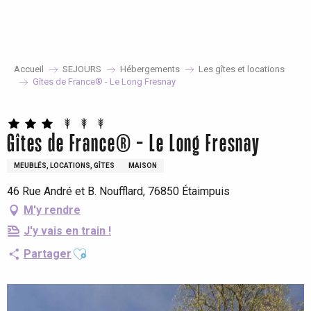
Aller
au
contenu
principal
Accueil
SEJOURS
Hébergements
Les gîtes et locations
Gîtes de France® - Le Long Fresnay
Gîtes de France® - Le Long Fresnay
MEUBLÉS, LOCATIONS, GÎTES
MAISON
46 Rue André et B. Noufflard, 76850 Étaimpuis
M'y rendre
J'y vais en train !
Ajouter aux favoris
Partager