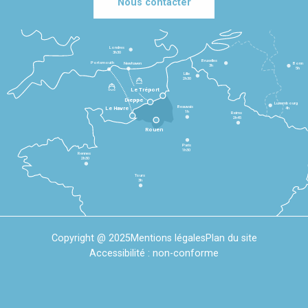
Nous contacter
Londres
3h30
Bruxelles
Portsmouth
Newhaven
Bonn
3h
5h
Lille
2h30
Le Tréport
Dieppe
Luxembourg
Beauvais
4h
Le Havre
1h
Reims
2h45
Rouen
Paris
1h30
Rennes
2h30
Tours
3h
Copyright @ 2025
Mentions légales
Plan du site
Accessibilité : non-conforme