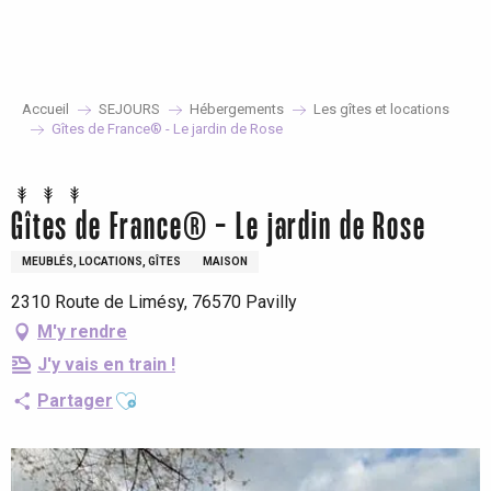
Aller
au
contenu
principal
Accueil
SEJOURS
Hébergements
Les gîtes et locations
Gîtes de France® - Le jardin de Rose
Gîtes de France® - Le jardin de Rose
MEUBLÉS, LOCATIONS, GÎTES
MAISON
2310 Route de Limésy, 76570 Pavilly
M'y rendre
J'y vais en train !
Ajouter aux favoris
Partager