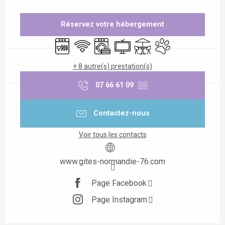
Ouverture et coordonnées
Réservez votre hébergement
Lave vaisselle
WiFi
Lave linge
Télévision
Terrasse
Animaux acceptés
+ 8 autre(s) prestation(s)
07 66 61 09
▒▒
Contactez-nous
Voir tous les contacts
www.gites-normandie-76.com
Page Facebook
Page Instagram