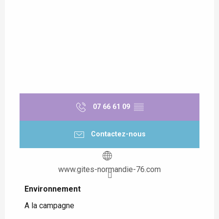
07 66 61 09
▒▒
Contactez-nous
www.gites-normandie-76.com
Environnement
Environnement
A la campagne