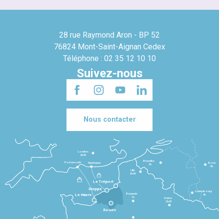
28 rue Raymond Aron - BP 52
76824 Mont-Saint-Aignan Cedex
Téléphone : 02 35 12 10 10
Suivez-nous
Nous contacter
Londres
3h30
Bruxelles
Portsmouth
Newhaven
Bonn
3h
5h
Lille
2h30
Le Tréport
Dieppe
Luxembourg
Beauvais
4h
Le Havre
1h
Reims
2h45
Rouen