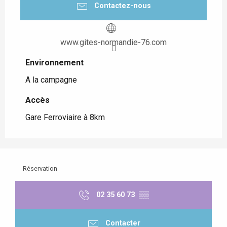
Contactez-nous
www.gites-normandie-76.com
Environnement
Environnement
A la campagne
Accès
Accès
Gare Ferroviaire à 8km
Réservation
02 35 60 73
▒▒
Contacter