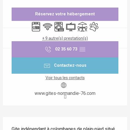
Ouverture et coordonnées
Réservez votre hébergement
Lave vaisselle
WiFi
Lave linge
Télévision
Terrasse
Animaux acceptés
+ 9 autre(s) prestation(s)
02 35 60 73
▒▒
Contactez-nous
Voir tous les contacts
www.gites-normandie-76.com
Description
Gite indépendant à colombages de plain-pied situé 