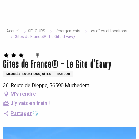
Aller
au
contenu
principal
Accueil
SEJOURS
Hébergements
Les gîtes et locations
Gîtes de France® - Le Gîte d'Eawy
Gîtes de France® - Le Gîte d'Eawy
MEUBLÉS, LOCATIONS, GÎTES
MAISON
36, Route de Dieppe, 76590 Muchedent
M'y rendre
J'y vais en train !
Ajouter aux favoris
Partager