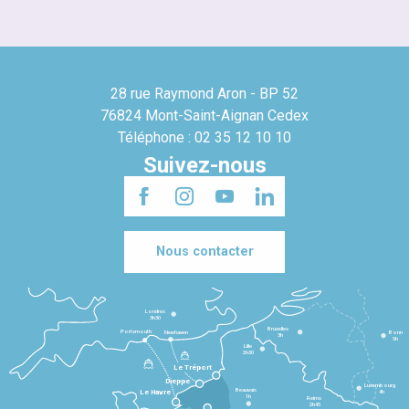
28 rue Raymond Aron - BP 52
76824 Mont-Saint-Aignan Cedex
Téléphone : 02 35 12 10 10
Suivez-nous
Nous contacter
Londres
3h30
Bruxelles
Portsmouth
Newhaven
Bonn
3h
5h
Lille
2h30
Le Tréport
Dieppe
Luxembourg
Beauvais
4h
Le Havre
1h
Reims
2h45