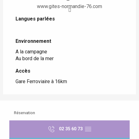
www.gites-normandie-76.com
Langues parlées
Langues parlées
Environnement
Environnement
A la campagne
Au bord de la mer
Accès
Accès
Gare Ferroviaire à 16km
Réservation
02 35 60 73
▒▒