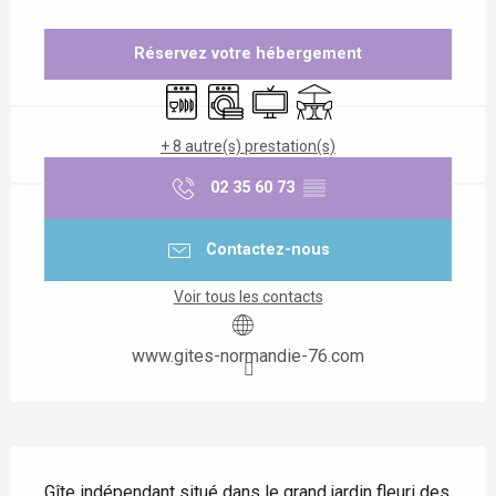
Ouverture et coordonnées
Réservez votre hébergement
Lave vaisselle
Lave linge
Télévision
Terrasse
+ 8 autre(s) prestation(s)
02 35 60 73
▒▒
Contactez-nous
Voir tous les contacts
www.gites-normandie-76.com
Description
Gîte indépendant situé dans le grand jardin fleuri des 