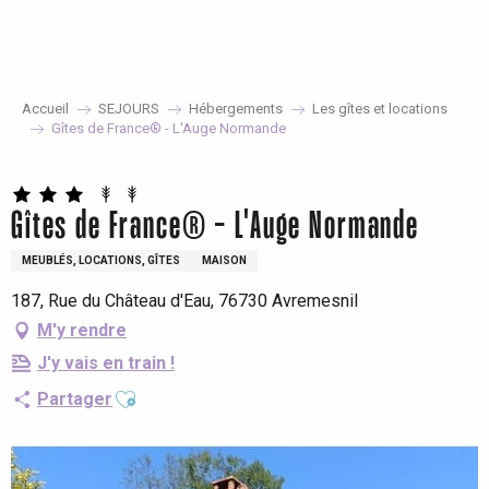
Aller
au
contenu
principal
Accueil
SEJOURS
Hébergements
Les gîtes et locations
Gîtes de France® - L'Auge Normande
Gîtes de France® - L'Auge Normande
MEUBLÉS, LOCATIONS, GÎTES
MAISON
187, Rue du Château d'Eau, 76730 Avremesnil
M'y rendre
J'y vais en train !
Ajouter aux favoris
Partager