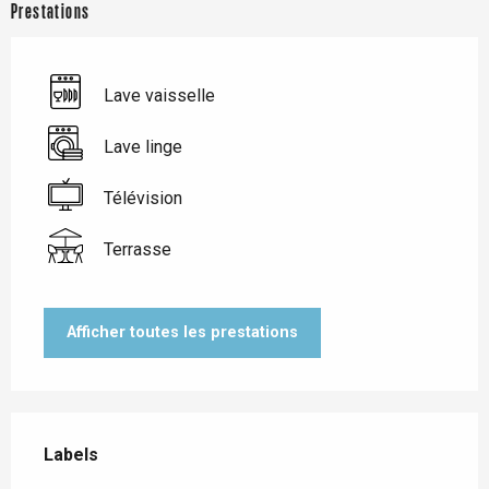
Prestations
Lave vaisselle
Lave linge
Télévision
Terrasse
Afficher toutes les prestations
Offres de prestations
Labels
Labels