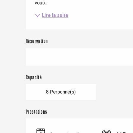
vous...
Lire la suite
Réservation
Capacité
Le Tr
8 Personne(s)
Eu
Prestations
Criel-sur-Mer
Blangy-s