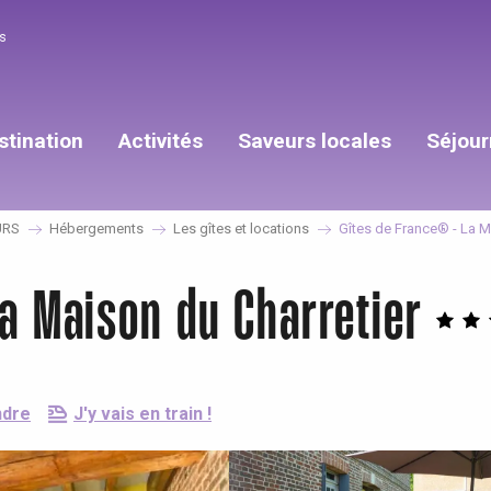
s
stination
Activités
Saveurs locales
Séjour
URS
Hébergements
Les gîtes et locations
Gîtes de France® - La M
a Maison du Charretier
ndre
J'y vais en train !