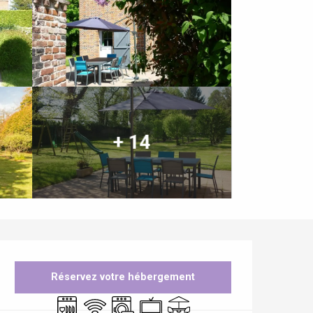
+ 14
Ouverture et coordonnées
Réservez votre hébergement
Lave vaisselle
WiFi
Lave linge
Télévision
Terrasse