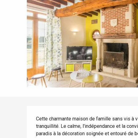
Tout l'agenda
Lieux branchés
Séjours en bord de
mer
Eté
Meilleurs brunch
Séjours en train
Quand il pleut
Restaurants avec vue
Séjours à vélo
Avec les enfants
Entre amis
Description
Cette charmante maison de famille sans vis à vi
tranquillité. Le calme, l'indépendance et la conv
paradis à la décoration soignée et entouré de 