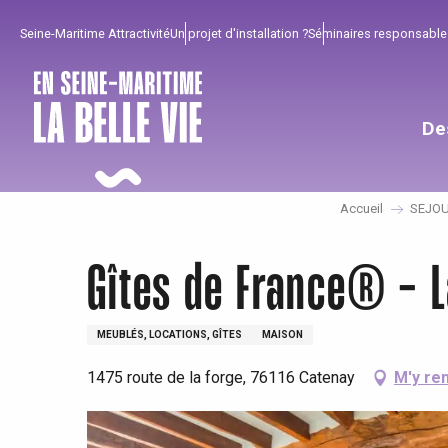
Aller
Seine-Maritime Attractivité
Un projet d'installation ?
Séminaires responsable
au
contenu
principal
De
Accueil
SEJO
Gîtes de France® - L
MEUBLÉS, LOCATIONS, GÎTES
MAISON
1475 route de la forge, 76116 Catenay
M'y re
Pour profiter
Incontournables
Bien de chez nous !