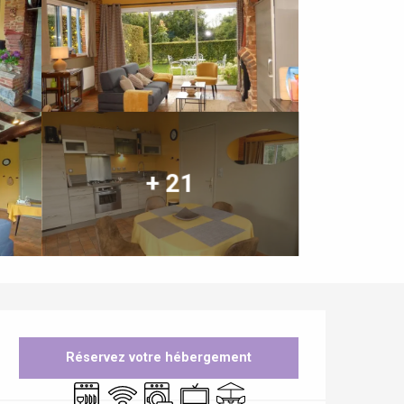
+ 21
Ouverture et coordonnées
Réservez votre hébergement
Lave vaisselle
WiFi
Lave linge
Télévision
Terrasse