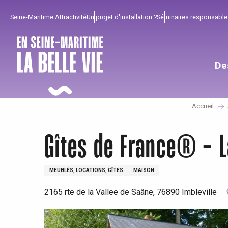
Aller
Seine-Maritime Attractivité
Un projet d'installation ?
Séminaires responsable
au
contenu
principal
De
Accueil
Gîtes de France® - L
MEUBLÉS, LOCATIONS, GÎTES
MAISON
2165 rte de la Vallee de Saâne, 76890 Imbleville
Pour profiter
Incontournables
Bien de chez nous !