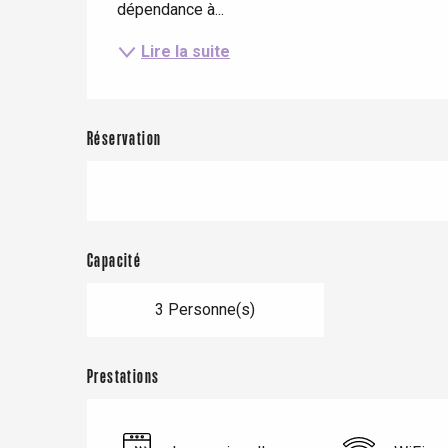
dépendance à...
Lire la suite
Réservation
Capacité
Le Tr
3 Personne(s)
Eu
Prestations
Criel-sur-Mer
Blangy-s