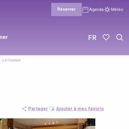
Réserver
Agenda
Météo
ner
FR
Rech
Voir les favor
- La Couture
Ajouter aux favoris
Partager
Ajouter à mes favoris