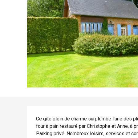
Tout l'agenda
Lieux branchés
Séjours en bord de
mer
Eté
Meilleurs brunch
Séjours en train
Quand il pleut
Restaurants avec vue
Séjours à vélo
Avec les enfants
Entre amis
Description
Ce gîte plein de charme surplombe l'une des pl
four à pain restauré par Christophe et Anne, à pr
Parking privé. Nombreux loisirs, services et co