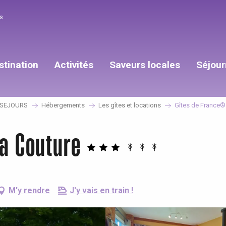
s
stination
Activités
Saveurs locales
Séjour
SEJOURS
Hébergements
Les gîtes et locations
Gîtes de France® 
a Couture
M'y rendre
J'y vais en train !