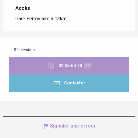
Accès
Accès
Gare Ferroviaire à 13km
Réservation
02 35 60 73
▒▒
Contacter
Signaler une erreur