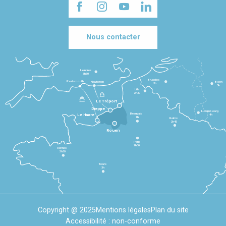
Nous contacter
Londres
3h30
Bruxelles
Portsmouth
Newhaven
Bonn
3h
5h
Lille
2h30
Le Tréport
Dieppe
Luxembourg
Beauvais
4h
Le Havre
1h
Reims
2h45
Rouen
Paris
1h30
Rennes
2h30
Tours
3h
Copyright @ 2025
Mentions légales
Plan du site
Accessibilité : non-conforme