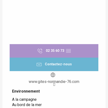
02 35 60 73
▒▒
Contactez-nous
www.gites-normandie-76.com
Environnement
Environnement
A la campagne
Au bord de la mer