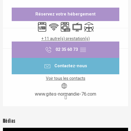
Ouverture et coordonnées
Réservez votre hébergement
Lave vaisselle
WiFi
Lave linge
Télévision
Terrasse
+ 11 autre(s) prestation(s)
02 35 60 73
▒▒
Contactez-nous
Voir tous les contacts
www.gites-normandie-76.com
Médias