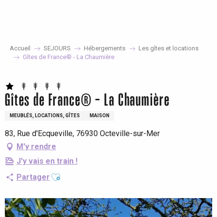
Aller
au
contenu
principal
Accueil
SEJOURS
Hébergements
Les gîtes et locations
Gîtes de France® - La Chaumière
Gîtes de France® - La Chaumière
MEUBLÉS, LOCATIONS, GÎTES
MAISON
83, Rue d'Ecqueville, 76930 Octeville-sur-Mer
M'y rendre
J'y vais en train !
Ajouter aux favoris
Partager