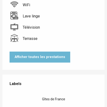
WiFi
Lave linge
Télévision
Terrasse
Afficher toutes les prestations
Offres de prestations
Labels
Labels
Gîtes de France