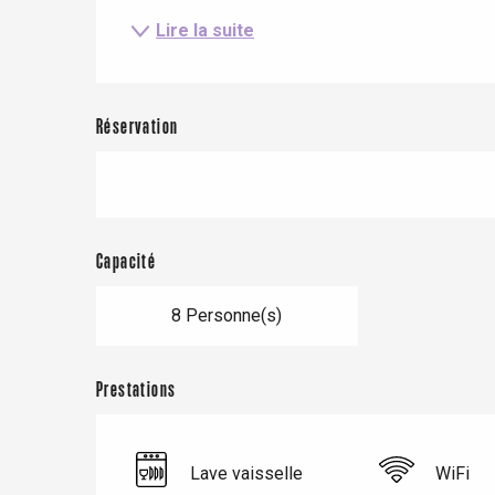
Lire la suite
Réservation
Capacité
8 Personne(s)
Le Tr
Eu
Prestations
Criel-sur-Mer
Lave vaisselle
WiFi
Blangy-s