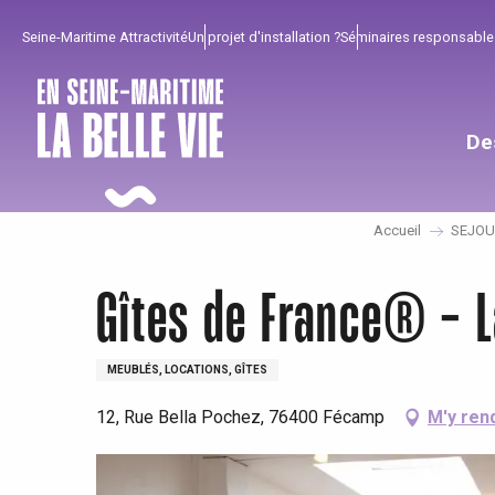
Aller
Seine-Maritime Attractivité
Un projet d'installation ?
Séminaires responsable
au
contenu
principal
De
Accueil
SEJOU
Gîtes de France® - 
MEUBLÉS, LOCATIONS, GÎTES
12, Rue Bella Pochez, 76400 Fécamp
M'y ren
Pour profiter
Incontournables
Bien de chez nous !