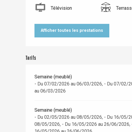
Dieppe
Télévision
Terrass
Offranville
t-Valery-en-Caux
er
Afficher toutes les prestations
e
Neufchâtel-en-Bray
Doudeville
Tarifs
Val-de-Scie
etot
Semaine (meublé)
Forges-les-
- Du 07/02/2026 au 06/03/2026, - Du 07/02/2
Clères
au 06/03/2026
Buchy
en-Seine
Duclair
Semaine (meublé)
Rouen
- Du 02/05/2026 au 08/05/2026, - Du 16/05/2
08/05/2026, - Du 16/05/2026 au 26/06/2026, 
16/05/2026 au 26/06/2026