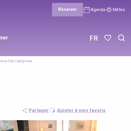
Réserver
Agenda
Météo
ner
FR
Rech
Voir les favor
Bonne Fée Campoise
Ajouter aux favoris
Partager
Ajouter à mes favoris