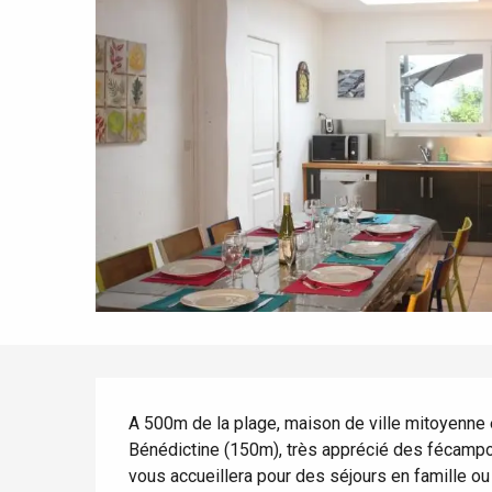
Tout l'agenda
Lieux branchés
Séjours en bord de
mer
Eté
Meilleurs brunch
Séjours en train
Quand il pleut
Restaurants avec vue
Séjours à vélo
Avec les enfants
Entre amis
Description
A 500m de la plage, maison de ville mitoyenne en
Bénédictine (150m), très apprécié des fécampoi
vous accueillera pour des séjours en famille ou 