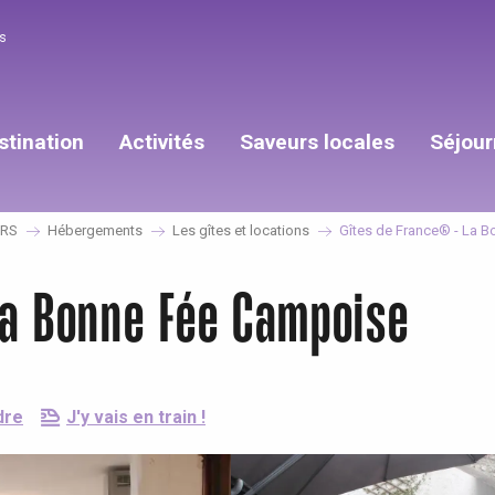
s
stination
Activités
Saveurs locales
Séjour
RS
Hébergements
Les gîtes et locations
Gîtes de France® - La 
La Bonne Fée Campoise
dre
J'y vais en train !