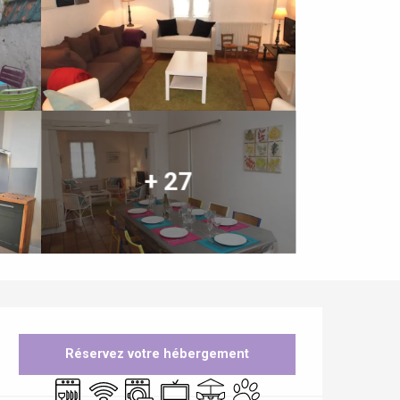
+ 27
Ouverture et coordonnées
Réservez votre hébergement
Lave vaisselle
WiFi
Lave linge
Télévision
Terrasse
Animaux acceptés