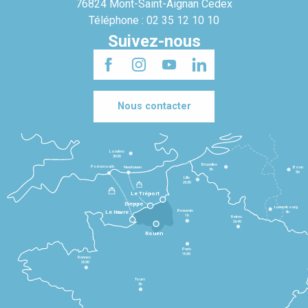
76824 Mont-Saint-Aignan Cedex
Téléphone : 02 35 12 10 10
Suivez-nous
Nous contacter
Londres
3h30
Bruxelles
Portsmouth
Newhaven
Bonn
3h
5h
Lille
2h30
Le Tréport
Dieppe
Luxembourg
Beauvais
4h
Le Havre
1h
Reims
2h45
Rouen
Paris
1h30
Rennes
2h30
Tours
3h