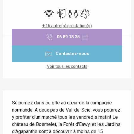
Ouverture et coordonnées
WiFi
Entrée indépendante
Toilettes
Animaux acceptés
+ 16 autre(s) prestation(s)
06 89 18 35
▒▒
Contactez-nous
Voir tous les contacts
Description
Séjournez dans ce gîte au cœur de la campagne 
normande. A deux pas de Val-de-Scie, vous pourrez 
y profiter d'un marché tous les vendredis matin! Le 
château de Bosmelet, la Forêt d'Eawy, et les Jardins 
d'Agapanthe sont à découvrir à moins de 15 