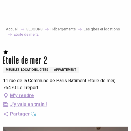
Aller
au
contenu
principal
Accueil
SEJOURS
Hébergements
Les gîtes et locations
Etoile de mer 2
Etoile de mer 2
MEUBLÉS, LOCATIONS, GÎTES
APPARTEMENT
11 rue de la Commune de Paris Batiment Etoile de mer,
76470 Le Tréport
M'y rendre
J'y vais en train !
Ajouter aux favoris
Partager