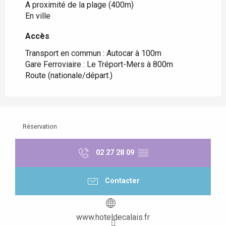
A proximité de la plage
(400m)
En ville
Accès
Accès
Transport en commun : Autocar à 100m
Gare Ferroviaire : Le Tréport-Mers à 800m
Route (nationale/départ.)
Réservation
02 27 28 09
▒▒
Contacter
www.hoteldecalais.fr