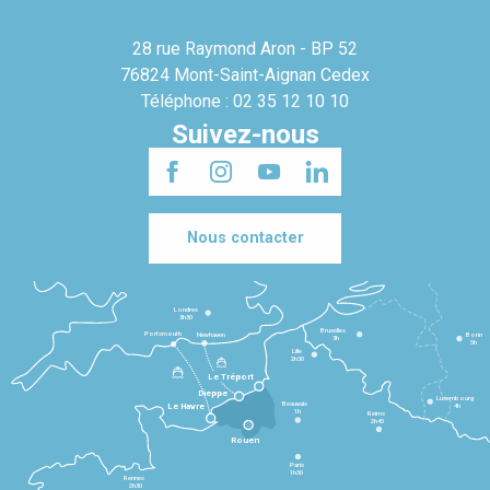
28 rue Raymond Aron - BP 52
76824 Mont-Saint-Aignan Cedex
Téléphone : 02 35 12 10 10
Suivez-nous
Nous contacter
Londres
3h30
Bruxelles
Portsmouth
Newhaven
Bonn
3h
5h
Lille
2h30
Le Tréport
Dieppe
Luxembourg
Beauvais
4h
Le Havre
1h
Reims
2h45
Rouen
Paris
1h30
Rennes
2h30