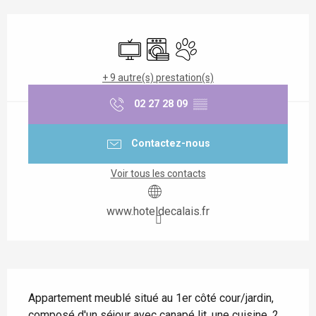
Ouverture et coordonnées
Télévision
Lave linge
Animaux acceptés
+ 9 autre(s) prestation(s)
02 27 28 09
▒▒
Contactez-nous
Voir tous les contacts
www.hoteldecalais.fr
Description
Appartement meublé situé au 1er côté cour/jardin, 
composé d'un séjour avec canapé lit, une cuisine, 2 