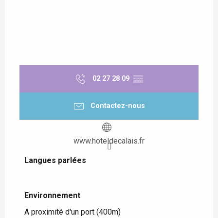
02 27 28 09
▒▒
Contactez-nous
www.hoteldecalais.fr
Langues parlées
Langues parlées
Environnement
Environnement
A proximité d'un port
(400m)