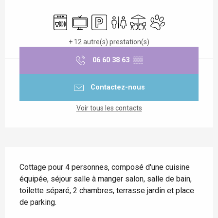
Ouverture et coordonnées
Lave vaisselle
Télévision
Parking
Toilettes
Terrasse
Animaux acceptés
+ 12 autre(s) prestation(s)
06 60 38 63
▒▒
Contactez-nous
Voir tous les contacts
Description
Cottage pour 4 personnes, composé d'une cuisine 
équipée, séjour salle à manger salon, salle de bain, 
toilette séparé, 2 chambres, terrasse jardin et place 
de parking.