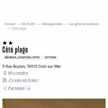
Aller
au
contenu
principal
Accueil
SEJOURS
Hébergements
Les gîtes et locations
Côté plage
Côté plage
MEUBLÉS, LOCATIONS, GÎTES
COTTAGE
9 Rue Bruzen, 76910 Criel-sur-Mer
M'y rendre
J'y vais en train !
Ajouter aux favoris
Partager