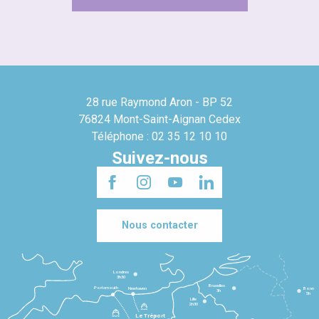
28 rue Raymond Aron - BP 52
76824 Mont-Saint-Aignan Cedex
Téléphone : 02 35 12 10 10
Suivez-nous
Nous contacter
Londres
3h30
Bruxelles
Portsmouth
Newhaven
Bonn
3h
5h
Lille
2h30
Le Tréport