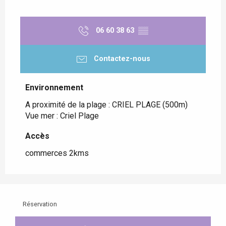
06 60 38 63
▒▒
Contactez-nous
Environnement
Environnement
A proximité de la plage :
CRIEL PLAGE
(500m)
Vue mer :
Criel Plage
Accès
Accès
commerces 2kms
Réservation