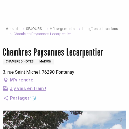
Aller
au
contenu
principal
Accueil
SEJOURS
Hébergements
Les gîtes et locations
Chambres Paysannes Lecarpentier
Chambres Paysannes Lecarpentier
CHAMBRE D'HÔTES
MAISON
3, rue Saint Michel, 76290 Fontenay
M'y rendre
J'y vais en train !
Ajouter aux favoris
Partager