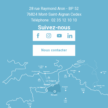
28 rue Raymond Aron - BP 52
76824 Mont-Saint-Aignan Cedex
Téléphone : 02 35 12 10 10
Suivez-nous
Nous contacter
Londres
3h30
Bruxelles
Portsmouth
Newhaven
Bonn
3h
5h
Lille
2h30
Le Tréport
Dieppe
Luxembourg
Beauvais
4h
Le Havre
1h
Reims
2h45
Rouen
Paris
1h30
Rennes
2h30