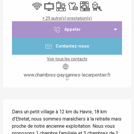
WiFi
Télévision
Plaque de cuisson
Draps et linge
Lave linge
Jeux pour enfants /
+ 29 autre(s) prestation(s)
Appeler
Contactez-nous
Voir tous les contacts
www.chambres-paysannes-lecarpentier.fr
Description
Dans un petit village à 12 km du Havre, 18 km 
d’Etretat, nous sommes maraîchers à la retraite mais 
proche de notre ancienne exploitation. Nous vous 
proposons 1 chambre familiale et 3 chambres de 2 