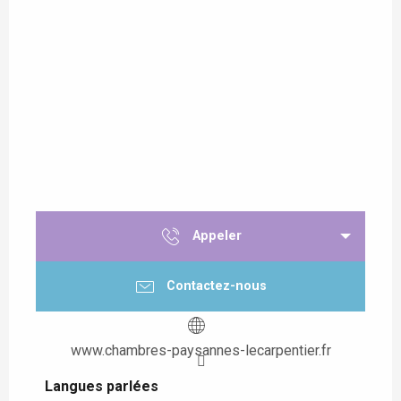
Appeler
Contactez-nous
www.chambres-paysannes-lecarpentier.fr
Langues parlées
Langues parlées