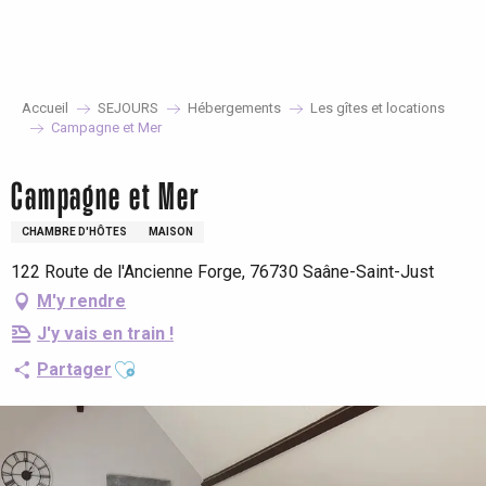
Aller
au
contenu
principal
Accueil
SEJOURS
Hébergements
Les gîtes et locations
Campagne et Mer
Campagne et Mer
CHAMBRE D'HÔTES
MAISON
122 Route de l'Ancienne Forge, 76730 Saâne-Saint-Just
M'y rendre
J'y vais en train !
Ajouter aux favoris
Partager