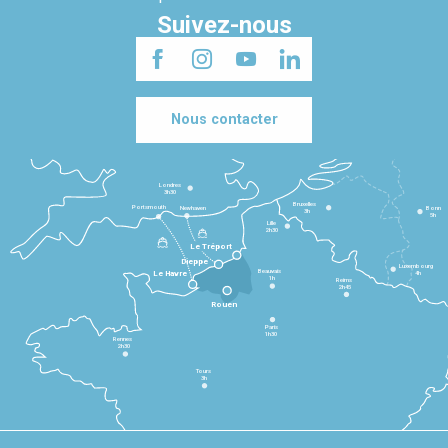
Suivez-nous
Nous contacter
Londres
3h30
Bruxelles
Portsmouth
Newhaven
Bonn
3h
5h
Lille
2h30
Le Tréport
Dieppe
Luxembourg
Beauvais
4h
Le Havre
1h
Reims
2h45
Rouen
Paris
1h30
Rennes
2h30
Tours
3h