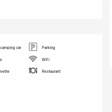
 camping car
Parking
es
WiFi
uvette
Restaurant
éport
Lille 2h30
ur-Bresle