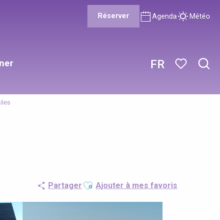
Réserver
Agenda
Météo
ner
FR
Rech
Voir les favor
iles
Ajouter aux favoris
Partager
Ajouter à mes favoris