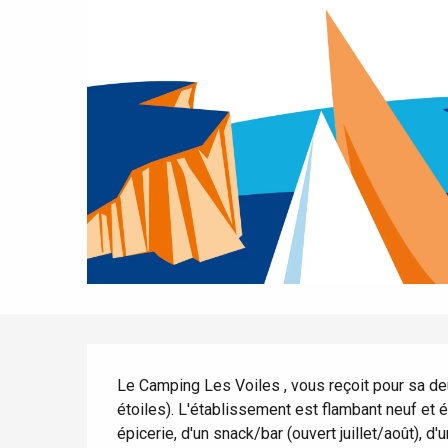
Tout l'agenda
Lieux branchés
Séjours en bord de
mer
Eté
Meilleurs brunch
Séjours en train
Quand il pleut
Restaurants avec vue
Séjours à vélo
Avec les enfants
Entre amis
Description
Le Camping Les Voiles , vous reçoit pour sa d
étoiles). L'établissement est flambant neuf et é
épicerie, d'un snack/bar (ouvert juillet/août), d'u