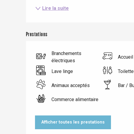
Lire la suite
Prestations
Branchements
Accueil
électriques
Lave linge
Toilett
Animaux acceptés
Bar / B
Le Tr
Eu
Commerce alimentaire
Criel-sur-Mer
Afficher toutes les prestations
Blangy-s