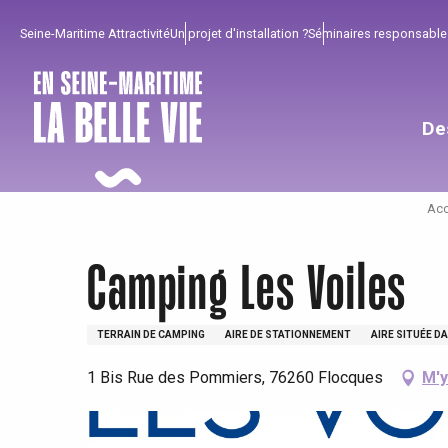
Aller
Seine-Maritime Attractivité
Un projet d'installation ?
Séminaires responsable
au
contenu
principal
De
Acc
Camping Les Voiles
TERRAIN DE CAMPING
AIRE DE STATIONNEMENT
AIRE SITUÉE D
1 Bis Rue des Pommiers, 76260 Flocques
M'y
Pour profiter
Incontournables
Bien de chez nous !