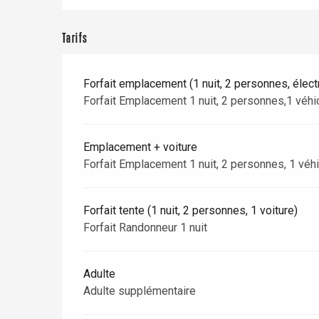
Dieppe
Offranville
Tarifs
t-Valery-en-Caux
er
Forfait emplacement (1 nuit, 2 personnes, électr
Forfait Emplacement 1 nuit, 2 personnes,1 véhic
e
Neufchâtel-en-Bray
Doudeville
Emplacement + voiture
Val-de-Scie
Forfait Emplacement 1 nuit, 2 personnes, 1 véhic
etot
Forges-les-
Clères
Forfait tente (1 nuit, 2 personnes, 1 voiture)
Forfait Randonneur 1 nuit
Buchy
en-Seine
Duclair
Adulte
Rouen
Adulte supplémentaire