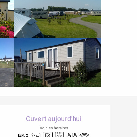
Ouverture et coordonnées
Ouvert aujourd'hui
Voir les horaires
Branchements électriques
Accueil camping car
Parking
Lave linge
Toilettes
WiFi