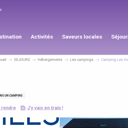
s
stination
Activités
Saveurs locales
Séjour
ueil
SEJOURS
Hébergements
Les campings
Camping Les Vo
ANS UN CAMPING
 rendre
J'y vais en train !