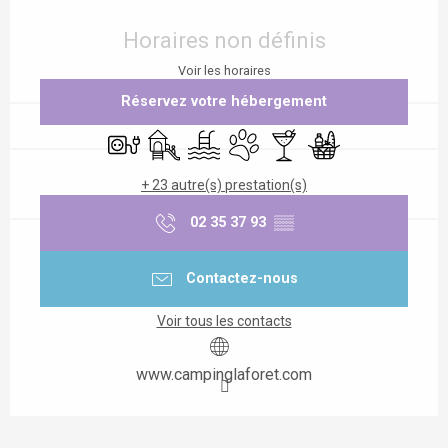
Ouverture et coordonnées
Horaires non définis
Voir les horaires
Réservez votre hébergement
Branchements électriques
Jeux pour enfants / Espace jeux
Piscine
Animaux acceptés
Bar / Buvette
Commerce alimentai
+ 23 autre(s) prestation(s)
02 35 37 93
▒▒
Contactez-nous
Voir tous les contacts
www.campinglaforet.com