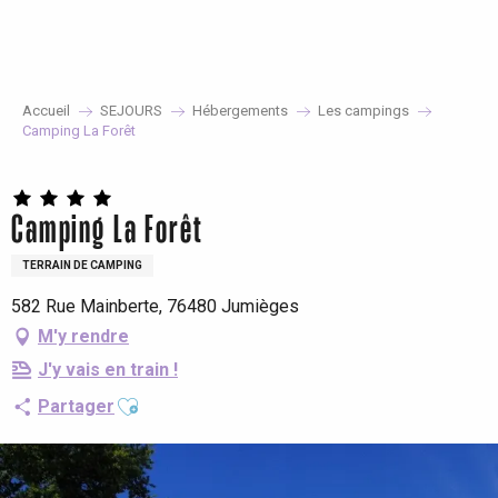
Aller
au
contenu
principal
Accueil
SEJOURS
Hébergements
Les campings
Camping La Forêt
Camping La Forêt
TERRAIN DE CAMPING
582 Rue Mainberte, 76480 Jumièges
M'y rendre
J'y vais en train !
Ajouter aux favoris
Partager