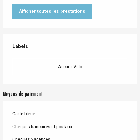
Afficher toutes les prestations
Offres de prestations
Labels
Labels
Accueil Vélo
Moyens de paiement
Carte bleue
Chèques bancaires et postaux
Chèques Vacances