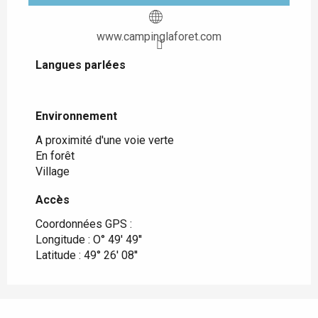
www.campinglaforet.com
Langues parlées
Langues parlées
Environnement
Environnement
A proximité d'une voie verte
En forêt
Village
Accès
Accès
Coordonnées GPS :
Longitude : O° 49' 49''
Latitude : 49° 26' 08''