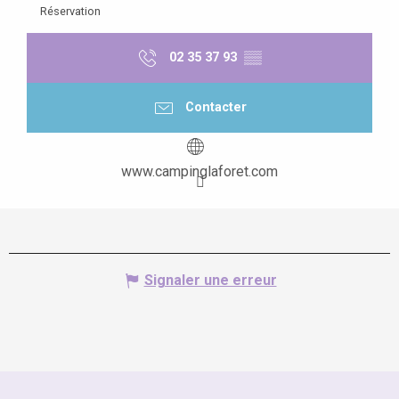
Réservation
02 35 37 93
▒▒
Contacter
www.campinglaforet.com
Signaler une erreur