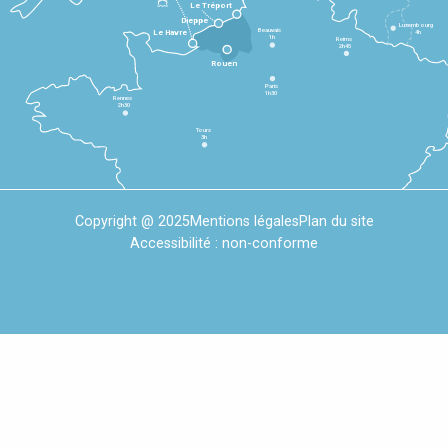
Le Tréport
Dieppe
Luxembourg
Beauvais
4h
Le Havre
1h
Reims
2h45
Rouen
Paris
1h30
Rennes
2h30
Tours
3h
Copyright @ 2025
Mentions légales
Plan du site
Accessibilité : non-conforme