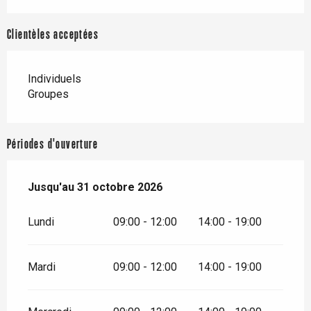
Clientèles acceptées
Individuels
Groupes
Périodes d'ouverture
Du
Jusqu'au
1 avril 2026
31 octobre 2026
au
31 octobre 2026
Lundi
09:00 - 12:00
14:00 - 19:00
Mardi
09:00 - 12:00
14:00 - 19:00