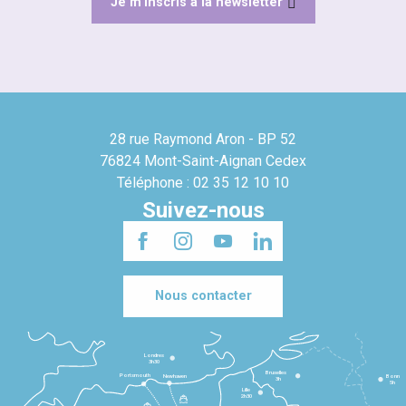
Je m'inscris à la newsletter
28 rue Raymond Aron - BP 52
76824 Mont-Saint-Aignan Cedex
Téléphone : 02 35 12 10 10
Suivez-nous
Nous contacter
Londres
3h30
Bruxelles
Portsmouth
Newhaven
Bonn
3h
5h
Lille
2h30