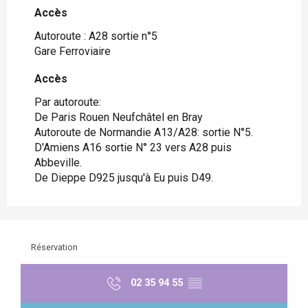
Accès
Accès
Autoroute : A28 sortie n°5
Gare Ferroviaire
Accès
Accès
Par autoroute:
De Paris Rouen Neufchâtel en Bray
Autoroute de Normandie A13/A28: sortie N°5.
D'Amiens A16 sortie N° 23 vers A28 puis
Abbeville.
De Dieppe D925 jusqu'à Eu puis D49.
Réservation
02 35 94 55
▒▒