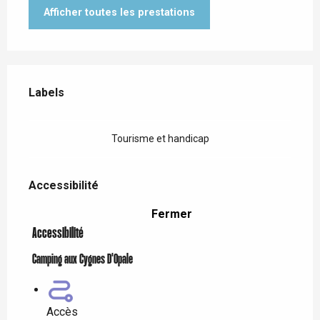
Afficher toutes les prestations
Offres de prestations
Labels
Labels
Tourisme et handicap
Accessibilité
Accessibilité
Fermer
Accessibilité
Camping aux Cygnes D'Opale
Accès