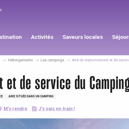
s
stination
Activités
Saveurs locales
Séjour
S
Hébergements
Les campings
Aire de stationnement et de servi
t et de service du Camping
CE
AIRE SITUÉE DANS UN CAMPING
M'y rendre
J'y vais en train !