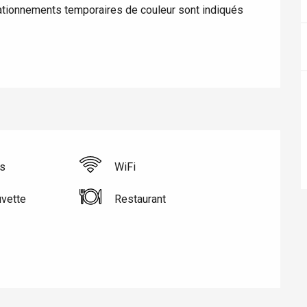
ationnements temporaires de couleur sont indiqués 
Lille 2h30
ur-Bresle
es
WiFi
uvette
Restaurant
Eaux