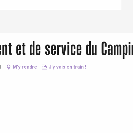
nt et de service du Campi
l
M'y rendre
J'y vais en train !