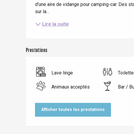
d'une aire de vidange pour camping-car. Des st
Eu
sur la...
Lire la suite
Criel-sur-Mer
Blangy-s
Dieppe
Prestations
Offranville
t-Valery-en-Caux
er
Lave linge
Toilett
Animaux acceptés
Bar / B
e
Neufchâtel-en-Bray
Doudeville
Val-de-Scie
Afficher toutes les prestations
etot
Forges-les-
Clères