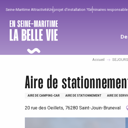
Aller
Seine-Maritime Attractivité
Un projet d'installation ?
Séminaires responsable
au
contenu
principal
De
Accueil
SEJOUR
Aire de stationnemen
AIRE DE CAMPING-CAR
AIRE DE STATIONNEMENT
AIRE DE SERVI
20 rue des Oeillets, 76280 Saint-Jouin-Bruneval
Pour profiter
Incontournables
Bien de chez nous !
Tout l'agenda
Lieux branchés
Séjours en bord de