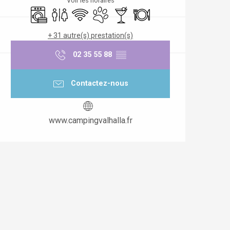
Voir les horaires
Lave linge
Toilettes
WiFi
Animaux acceptés
Bar / Buvette
Restaurant
+ 31 autre(s) prestation(s)
02 35 55 88
▒▒
Contactez-nous
www.campingvalhalla.fr