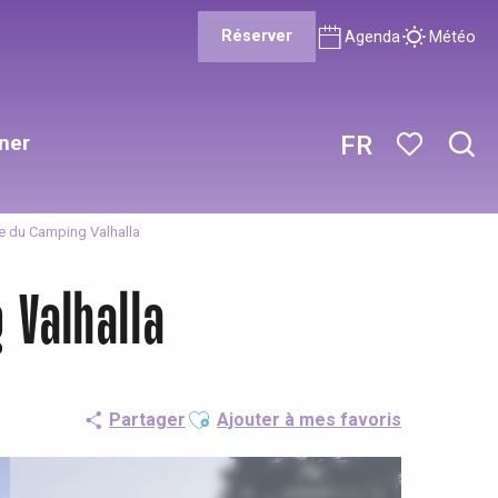
Réserver
Agenda
Météo
ner
FR
Rech
Voir les favor
ce du Camping Valhalla
 Valhalla
Ajouter aux favoris
Partager
Ajouter à mes favoris