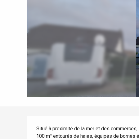
mer
Eté
Meilleurs brunch
Séjours en train
Quand il pleut
Restaurants avec vue
Séjours à vélo
Avec les enfants
Entre amis
Description
Situé à proximité de la mer et des commerces,
Le Tr
100 m² entourés de haies, équipés de bornes éle