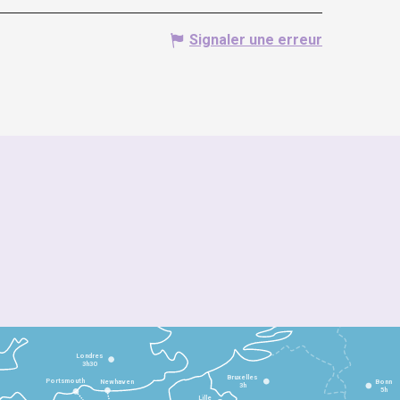
Signaler une erreur
Londres
3h30
Bruxelles
Portsmouth
Newhaven
Bonn
3h
5h
Lille