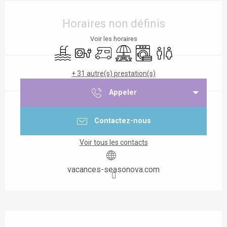
Ouverture et coordonnées
Horaires non définis
Voir les horaires
Piscine
Branchements électriques
Accueil camping car
Aire de pique nique
Lave linge
Toilettes
+ 31 autre(s) prestation(s)
Appeler
Contactez-nous
Voir tous les contacts
vacances-seasonova.com
Description