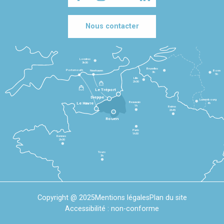
Nous contacter
Londres
3h30
Bruxelles
Portsmouth
Newhaven
Bonn
3h
5h
Lille
2h30
Le Tréport
Dieppe
Luxembourg
Beauvais
4h
Le Havre
1h
Reims
2h45
Rouen
Paris
1h30
Rennes
2h30
Tours
3h
Copyright @ 2025
Mentions légales
Plan du site
Accessibilité : non-conforme