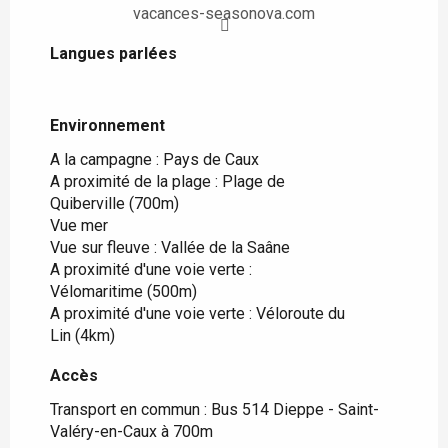
vacances-seasonova.com
Langues parlées
Langues parlées
Environnement
Environnement
A la campagne :
Pays de Caux
A proximité de la plage :
Plage de
Quiberville
(700m)
Vue mer
Vue sur fleuve :
Vallée de la Saâne
A proximité d'une voie verte :
Vélomaritime
(500m)
A proximité d'une voie verte :
Véloroute du
Lin
(4km)
Accès
Accès
Transport en commun : Bus 514 Dieppe - Saint-
Valéry-en-Caux à 700m