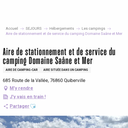
Aller
au
contenu
principal
Accueil
SEJOURS
Hébergements
Les campings
Aire de stationnement et de service du camping Domaine Saâne et Mer
Aire de stationnement et de service du
camping Domaine Saâne et Mer
AIRE DE CAMPING-CAR
AIRE SITUÉE DANS UN CAMPING
685 Route de la Vallée, 76860 Quiberville
M'y rendre
J'y vais en train !
Ajouter aux favoris
Partager