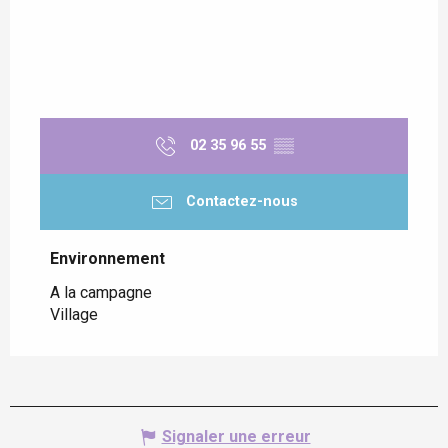
02 35 96 55
▒▒
Contactez-nous
Environnement
Environnement
A la campagne
Village
Signaler une erreur