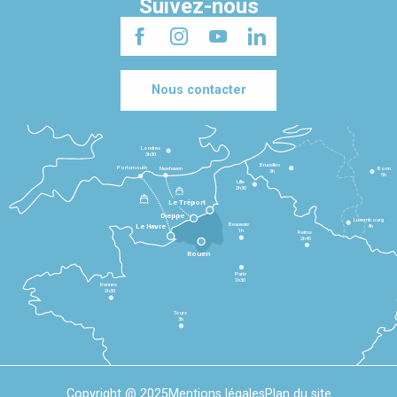
Suivez-nous
Nous contacter
Londres
3h30
Bruxelles
Portsmouth
Newhaven
Bonn
3h
5h
Lille
2h30
Le Tréport
Dieppe
Luxembourg
Beauvais
4h
Le Havre
1h
Reims
2h45
Rouen
Paris
1h30
Rennes
2h30
Tours
3h
Copyright @ 2025
Mentions légales
Plan du site