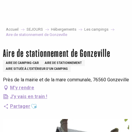
Aller
au
contenu
principal
Accueil
SEJOURS
Hébergements
Les campings
Aire de stationnement de Gonzeville
Aire de stationnement de Gonzeville
AIRE DE CAMPING-CAR
AIRE DE STATIONNEMENT
AIRE SITUÉE À L'EXTÉRIEUR D'UN CAMPING
Près de la mairie et de la mare communale, 76560 Gonzeville
M'y rendre
J'y vais en train !
Ajouter aux favoris
Partager