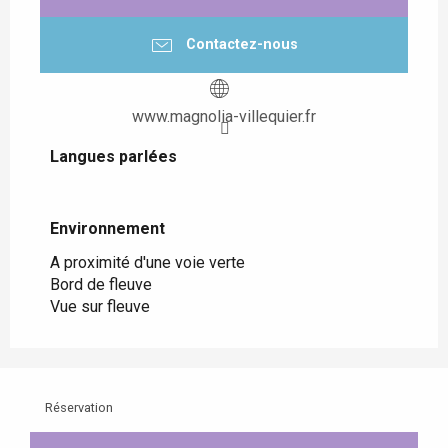
Contactez-nous
www.magnolia-villequier.fr
Langues parlées
Langues parlées
Environnement
Environnement
A proximité d'une voie verte
Bord de fleuve
Vue sur fleuve
Réservation