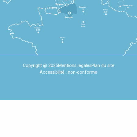
Dieppe
Luxembourg
Beauvais
4h
Le Havre
1h
Reims
2h45
Rouen
Paris
1h30
Rennes
2h30
Tours
3h
Copyright @ 2025
Mentions légales
Plan du site
Accessibilité : non-conforme