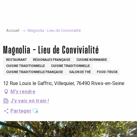
Aller
au
contenu
principal
Accueil
Magnolia - Lieu de Convivialité
Magnolia - Lieu de Convivialité
RESTAURANT
RÉGIONALES FRANÇAISE
CUISINE NORMANDE
CUISINE TRADITIONNELLE
CUISINE TRADITIONNELLE
CUISINE TRADITIONNELLE FRANÇAISE
SALON DE THÉ
FOOD-TRUCK
12 Rue Louis le Gaffric, Villequier, 76490 Rives-en-Seine
M'y rendre
J'y vais en train !
Ajouter aux favoris
Partager