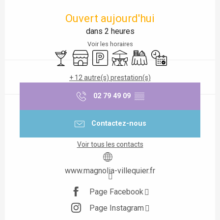
Ouverture et coordonnées
Ouvert aujourd'hui
dans 2 heures
Voir les horaires
Bar / Buvette
Boutique
Parking
Terrasse
Banquet
Uniquement sur rése
+ 12 autre(s) prestation(s)
02 79 49 09
▒▒
Contactez-nous
Voir tous les contacts
www.magnolia-villequier.fr
Page Facebook
Page Instagram