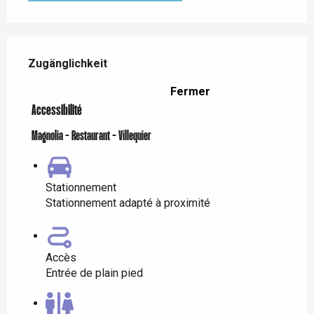
Leistungensmöglichkeiten
Zugänglichkeit
Zugänglichkeit
Fermer
Accessibilité
Magnolia - Restaurant - Villequier
Stationnement
Stationnement adapté à proximité
Accès
Entrée de plain pied