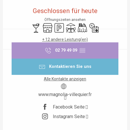
Öffnungszeiten & Kontaktdaten
Geschlossen für heute
Öffnungszeiten ansehen
Bar / Getränkestand
Shop
Parkplatz
Terrasse
Bankett
Nur mit Reservierun
+ 12 andere Leistung(en)
02 79 49 09
▒▒
Kontaktieren Sie uns
Alle Kontakte anzeigen
www.magnolia-villequier.fr
Facebook Seite
Instagram Seite