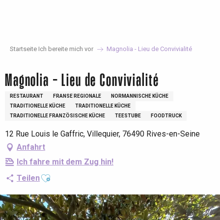
Aller
au
contenu
principal
Startseite Ich bereite mich vor
Magnolia - Lieu de Convivialité
Magnolia - Lieu de Convivialité
RESTAURANT
FRANSE REGIONALE
NORMANNISCHE KÜCHE
TRADITIONELLE KÜCHE
TRADITIONELLE KÜCHE
TRADITIONELLE FRANZÖSISCHE KÜCHE
TEESTUBE
FOODTRUCK
12 Rue Louis le Gaffric, Villequier, 76490 Rives-en-Seine
Anfahrt
Ich fahre mit dem Zug hin!
Ajouter aux favoris
Teilen