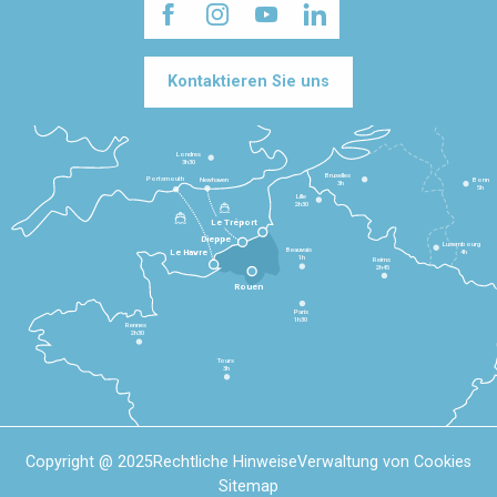
Kontaktieren Sie uns
Londres
3h30
Bruxelles
Portsmouth
Newhaven
Bonn
3h
5h
Lille
2h30
Le Tréport
Dieppe
Luxembourg
Beauvais
4h
Le Havre
1h
Reims
2h45
Rouen
Paris
1h30
Rennes
2h30
Tours
3h
Copyright @ 2025
Rechtliche Hinweise
Verwaltung von Cookies
Sitemap