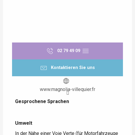
02 79 49 09
▒▒
Kontaktieren Sie uns
www.magnolia-villequier.fr
Gesprochene Sprachen
Gesprochene Sprachen
Umwelt
Umwelt
In der Nähe einer Voie Verte (für Motorfahrzeuge