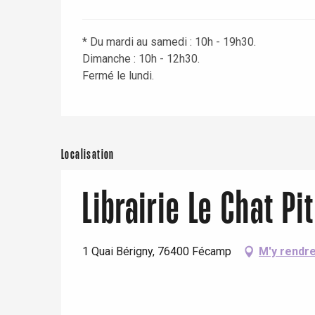
* Du mardi au samedi : 10h - 19h30.
Dimanche : 10h - 12h30.
Fermé le lundi.
Localisation
re
éjour
Librairie Le Chat Pi
1 Quai Bérigny, 76400 Fécamp
M'y rendr