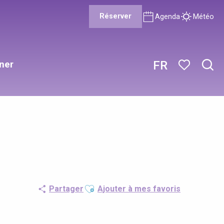
Réserver
Agenda
Météo
ner
FR
Rech
Voir les favor
Ajouter aux favoris
Partager
Ajouter à mes favoris