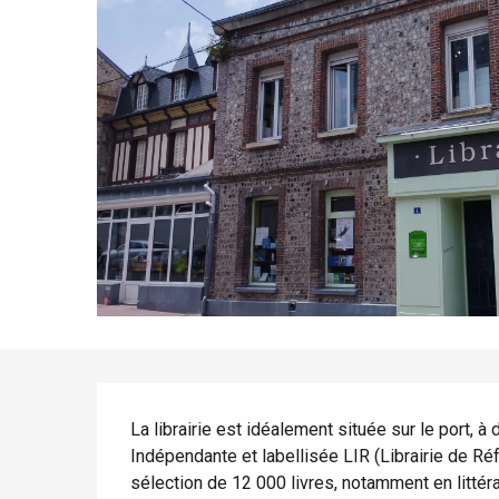
mer
Eté
Meilleurs brunch
Séjours en train
Quand il pleut
Restaurants avec vue
Séjours à vélo
Avec les enfants
Entre amis
Description
La librairie est idéalement située sur le port, à
Indépendante et labellisée LIR (Librairie de Ré
sélection de 12 000 livres, notamment en littér