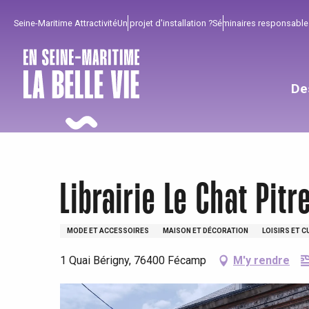
Aller
Seine-Maritime Attractivité
Un projet d'installation ?
Séminaires responsable
au
contenu
principal
De
Librairie Le Chat Pitr
MODE ET ACCESSOIRES
MAISON ET DÉCORATION
LOISIRS ET C
1 Quai Bérigny, 76400 Fécamp
M'y rendre
Pour profiter
Incontournables
Bien de chez nous !
Tout l'agenda
Lieux branchés
Séjours en bord de