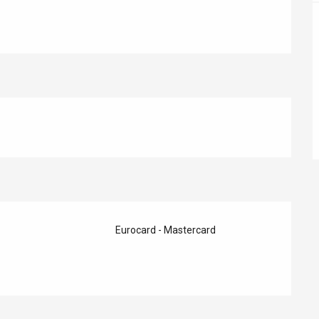
éport
Lille 2h30
ur-Bresle
Eurocard - Mastercard
Eaux