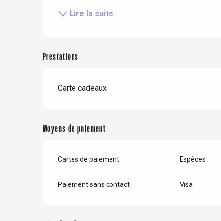
Le Tr
Lire la suite
Eu
Prestations
Criel-sur-Mer
Blangy-s
Dieppe
Carte cadeaux
Offranville
t-Valery-en-Caux
Moyens de paiement
er
Cartes de paiement
Espèces
e
Neufchâtel-en-Bray
Doudeville
Paiement sans contact
Visa
Val-de-Scie
etot
Forges-les-