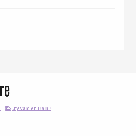
tre
e
J'y vais en train !