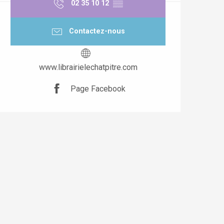
02 35 10 12
▒▒
Contactez-nous
www.librairielechatpitre.com
Page Facebook