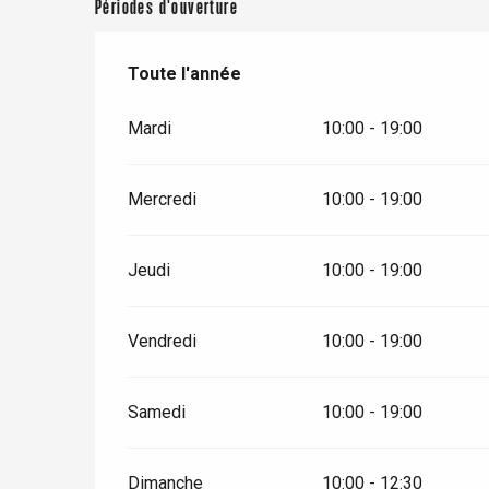
Clères
Périodes d'ouverture
Buchy
en-Seine
Toute l'année
Toute l'année
Duclair
Rouen
Mardi
10:00 - 19:00
Mercredi
10:00 - 19:00
Paris 1h30
Jeudi
10:00 - 19:00
Vendredi
10:00 - 19:00
Samedi
10:00 - 19:00
Dimanche
10:00 - 12:30