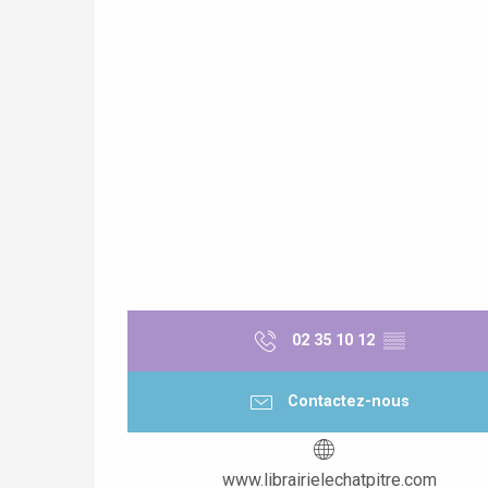
02 35 10 12
▒▒
Contactez-nous
www.librairielechatpitre.com