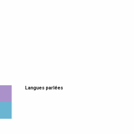
Langues parlées
Langues parlées