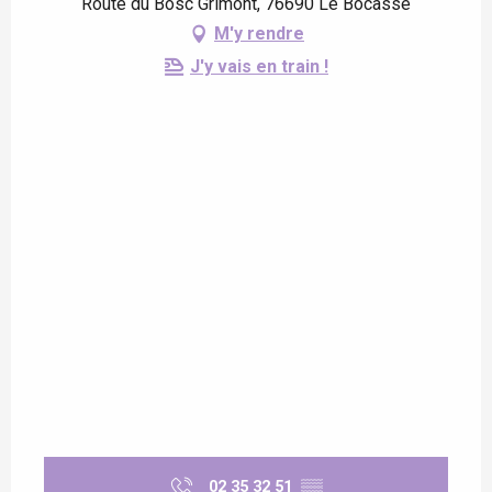
Route du Bosc Grimont, 76690 Le Bocasse
M'y rendre
J'y vais en train !
02 35 32 51
▒▒