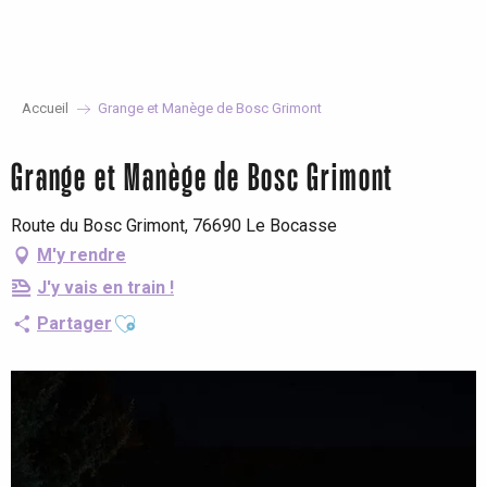
Aller
au
contenu
principal
Accueil
Grange et Manège de Bosc Grimont
Grange et Manège de Bosc Grimont
Route du Bosc Grimont, 76690 Le Bocasse
M'y rendre
J'y vais en train !
Ajouter aux favoris
Partager