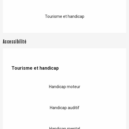
Tourisme et handicap
Accessibilité
Tourisme et handicap
Tourisme et handicap
Handicap moteur
Handicap auditif
Handicap mental