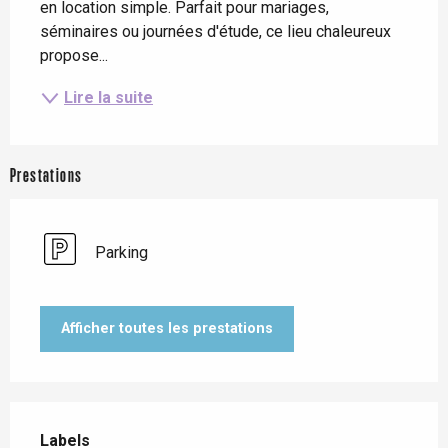
en location simple. Parfait pour mariages, 
séminaires ou journées d'étude, ce lieu chaleureux 
propose...
Lire la suite
Prestations
Parking
Afficher toutes les prestations
Offres de prestations
Labels
Labels