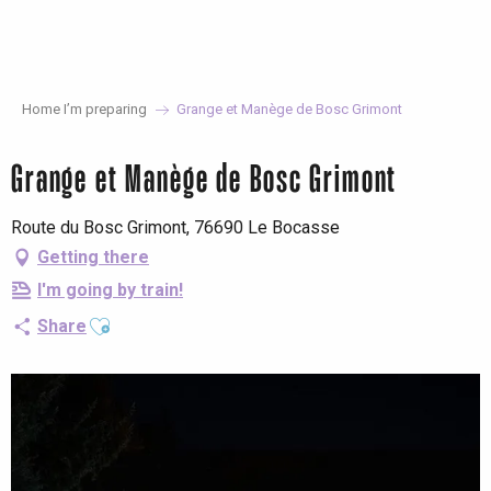
Aller
au
contenu
principal
Home I’m preparing
Grange et Manège de Bosc Grimont
Grange et Manège de Bosc Grimont
Route du Bosc Grimont, 76690 Le Bocasse
Getting there
I'm going by train!
Ajouter aux favoris
Share