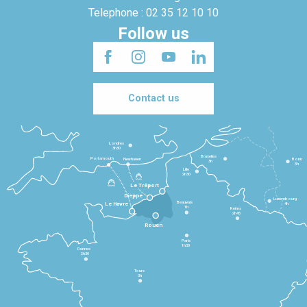
Telephone : 02 35 12 10 10
Follow us
Contact us
Londres
3h30
Bruxelles
Portsmouth
Newhaven
Bonn
3h
5h
Lille
2h30
Le Tréport
Dieppe
Luxembourg
Beauvais
4h
Le Havre
1h
Reims
2h45
Rouen
Paris
1h30
Rennes
2h30
Tours
3h