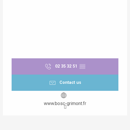
02 35 32 51
▒▒
Contact us
www.bosc-grimont.fr