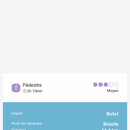
Pédestre
Moyen
2h 15min
Départ
Butot
Informations pratiques
Profil de l’itinéraire
Boucle
Distance