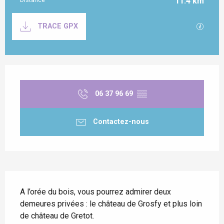
11.4 km
Documentation
SECTI
TRACE GPX
Ouverture et coordonnées
06 37 96 69
▒▒
Contactez-nous
Description
A l’orée du bois, vous pourrez admirer deux 
demeures privées : le château de Grosfy et plus loin 
de château de Gretot.