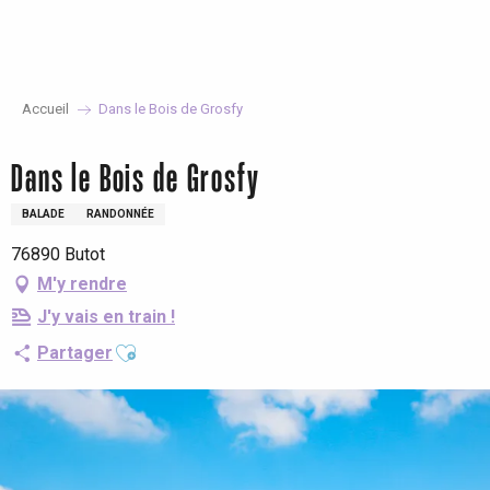
Aller
au
contenu
principal
Accueil
Dans le Bois de Grosfy
Dans le Bois de Grosfy
BALADE
RANDONNÉE
76890 Butot
M'y rendre
J'y vais en train !
Ajouter aux favoris
Partager