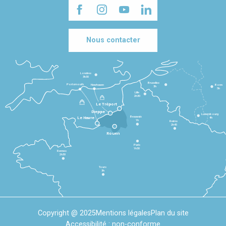
Nous contacter
Londres
3h30
Bruxelles
Portsmouth
Newhaven
Bonn
3h
5h
Lille
2h30
Le Tréport
Dieppe
Luxembourg
Beauvais
4h
Le Havre
1h
Reims
2h45
Rouen
Paris
1h30
Rennes
2h30
Tours
3h
Copyright @ 2025
Mentions légales
Plan du site
Accessibilité : non-conforme