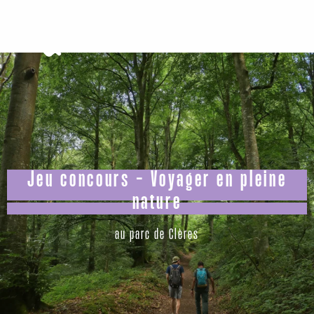
Aller
au
contenu
principal
Jeu concours - Voyager en pleine
nature
au parc de Clères