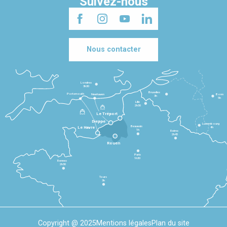
Suivez-nous
Nous contacter
Londres
3h30
Bruxelles
Portsmouth
Newhaven
Bonn
3h
5h
Lille
2h30
Le Tréport
Dieppe
Luxembourg
Beauvais
4h
Le Havre
1h
Reims
2h45
Rouen
Paris
1h30
Rennes
2h30
Tours
3h
Copyright @ 2025
Mentions légales
Plan du site