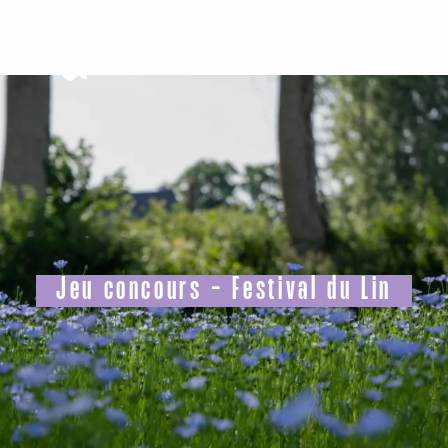
Aller
au
contenu
principal
Jeu concours - Festival du Lin