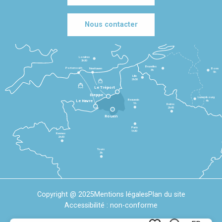
Nous contacter
Londres
3h30
Bruxelles
Portsmouth
Newhaven
Bonn
3h
5h
Lille
2h30
Le Tréport
Dieppe
Luxembourg
Beauvais
4h
Le Havre
1h
Reims
2h45
Rouen
Paris
1h30
Rennes
2h30
Tours
3h
Copyright @ 2025
Mentions légales
Plan du site
Accessibilité : non-conforme